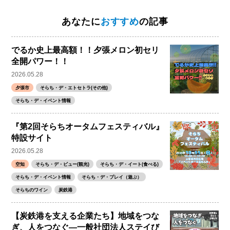
あなたに
おすすめ
の記事
でるか史上最高額！！夕張メロン初セリ
全開パワー！！
2026.05.28
夕張市
そらち・デ・エトセトラ(その他)
そらち・デ・イベント情報
『第2回そらちオータムフェスティバル』
特設サイト
2026.05.28
空知
そらち・デ・ビュー(観光)
そらち・デ・イート(食べる)
そらち・デ・イベント情報
そらち・デ・プレイ（遊ぶ）
そらちのワイン
炭鉄港
【炭鉄港を支える企業たち】地域をつな
ぎ、人をつなぐ―一般社団法人ステイび