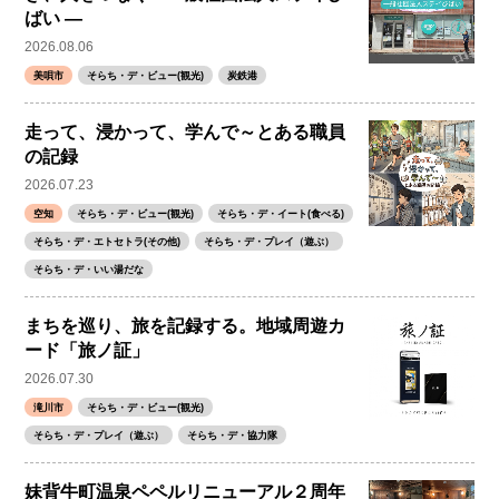
ばい ―
2026.08.06
美唄市
そらち・デ・ビュー(観光)
炭鉄港
走って、浸かって、学んで～とある職員
の記録
2026.07.23
空知
そらち・デ・ビュー(観光)
そらち・デ・イート(食べる)
そらち・デ・エトセトラ(その他)
そらち・デ・プレイ（遊ぶ）
そらち・デ・いい湯だな
まちを巡り、旅を記録する。地域周遊カ
ード「旅ノ証」
2026.07.30
滝川市
そらち・デ・ビュー(観光)
そらち・デ・プレイ（遊ぶ）
そらち・デ・協力隊
妹背牛町温泉ペペルリニューアル２周年