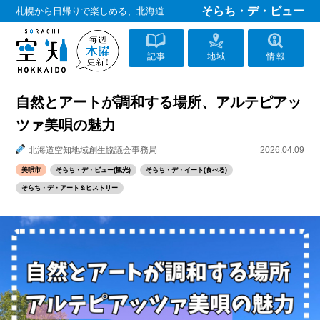
そらち・デ・ビュー
札幌から日帰りで楽しめる、北海道
記事
地域
情報
自然とアートが調和する場所、アルテピアッ
ツァ美唄の魅力
北海道空知地域創生協議会事務局
2026.04.09
美唄市
そらち・デ・ビュー(観光)
そらち・デ・イート(食べる)
そらち・デ・アート＆ヒストリー