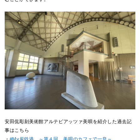
安田侃彫刻美術館アルテピアッツァ美唄を紹介した過去記
事はこちら
・
#My
炭鉄港 ～第４回 美唄のカフェで一息～