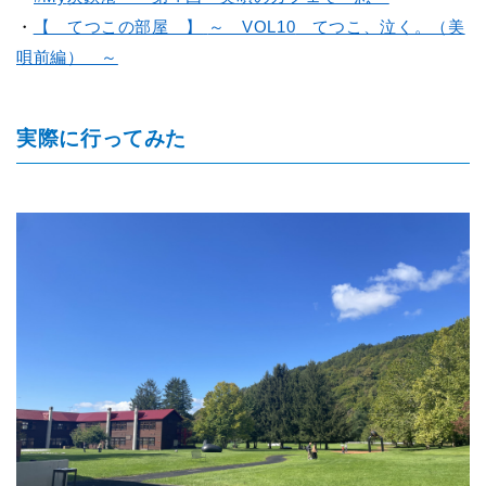
・
【 てつこの部屋 】
～ VOL10
てつこ、泣く。（美
唄前編） ～
実際に行ってみた