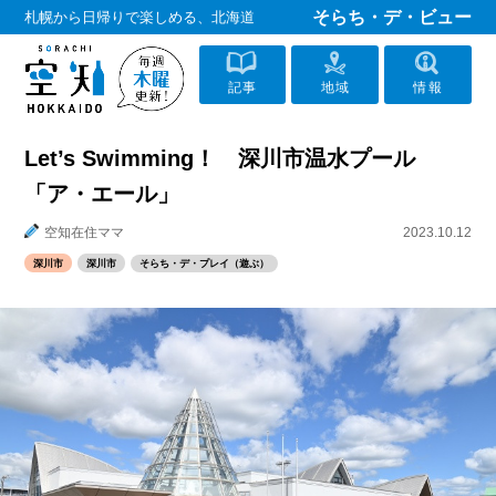
そらち・デ・ビュー
札幌から日帰りで楽しめる、北海道
記事
地域
情報
Let’s Swimming！ 深川市温水プール
「ア・エール」
空知在住ママ
2023.10.12
深川市
深川市
そらち・デ・プレイ（遊ぶ）