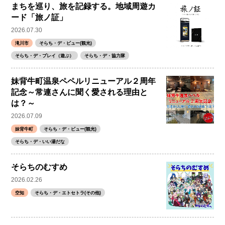
まちを巡り、旅を記録する。地域周遊カ
ード「旅ノ証」
2026.07.30
滝川市
そらち・デ・ビュー(観光)
そらち・デ・プレイ（遊ぶ）
そらち・デ・協力隊
妹背牛町温泉ペペルリニューアル２周年
記念～常連さんに聞く愛される理由と
は？～
2026.07.09
妹背牛町
そらち・デ・ビュー(観光)
そらち・デ・いい湯だな
そらちのむすめ
2026.02.26
空知
そらち・デ・エトセトラ(その他)