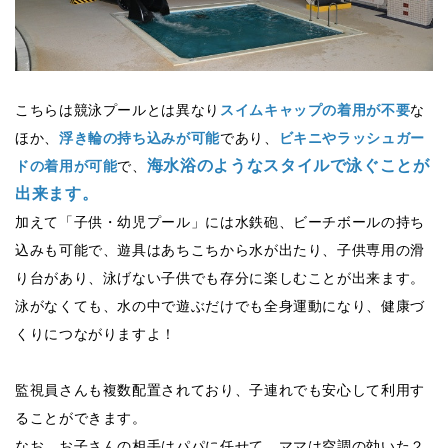
こちらは競泳プールとは異なり
スイムキャップの着用が不要
な
ほか、
浮き輪の持ち込みが可能
であり、
ビキニやラッシュガー
海水浴のようなスタイルで泳ぐことが
ドの着用が可能
で、
出来ます。
加えて「子供・幼児プール」には水鉄砲、ビーチボールの持ち
込みも可能で、遊具はあちこちから水が出たり、子供専用の滑
り台があり、泳げない子供でも存分に楽しむことが出来ます。
泳がなくても、水の中で遊ぶだけでも全身運動になり、健康づ
くりにつながりますよ！
監視員さんも複数配置されており、子連れでも安心して利用す
ることができます。
なお、お子さんの相手はパパに任せて、ママは空調の効いた２