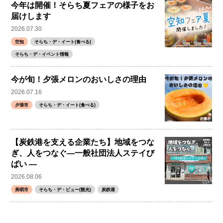
今年は開催！そらち夏フェアの様子をお
届けします
2026.07.30
空知
そらち・デ・イート(食べる)
そらち・デ・イベント情報
今が旬！夕張メロンのおいしさの理由
2026.07.16
夕張市
そらち・デ・イート(食べる)
【炭鉄港を支える企業たち】地域をつな
ぎ、人をつなぐ―一般社団法人ステイび
ばい ―
2026.08.06
美唄市
そらち・デ・ビュー(観光)
炭鉄港