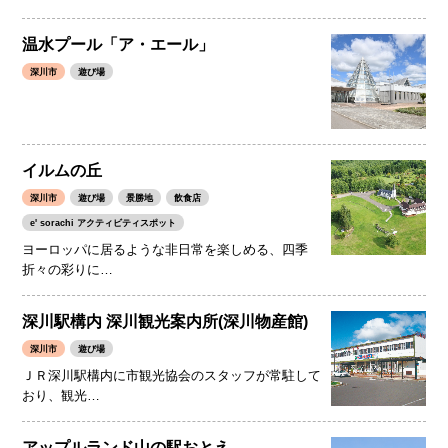
温水プール「ア・エール」
深川市
遊び場
イルムの丘
深川市
遊び場
景勝地
飲食店
e' sorachi アクティビティスポット
ヨーロッパに居るような非日常を楽しめる、四季
折々の彩りに…
深川駅構内 深川観光案内所(深川物産館)
深川市
遊び場
ＪＲ深川駅構内に市観光協会のスタッフが常駐して
おり、観光…
アップルランド山の駅おとえ