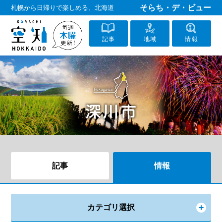
そらち・デ・ビュー
札幌から日帰りで楽しめる、北海道
記事
地域
情報
記事
情報
カテゴリ選択