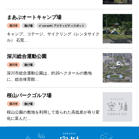
まあぶオートキャンプ場
深川市
遊び場
e' sorachi アクティビティスポット
キャンプ、コテージ、サイクリング（レンタサイク
ル） 石窯…
深川総合運動公園
深川市
遊び場
深川市総合運動公園は、約16ヘクタールの敷地
に、総合体育館…
桜山パークゴルフ場
深川市
遊び場
桜山公園の敷地を利用して造られた高低差が有り変
化に富んだ…