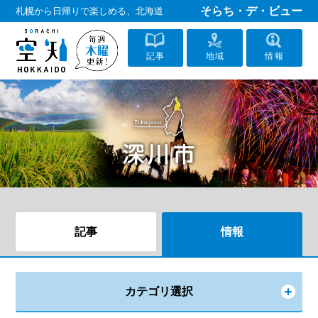
そらち・デ・ビュー
札幌から日帰りで楽しめる、北海道
記事
地域
情報
記事
情報
カテゴリ選択