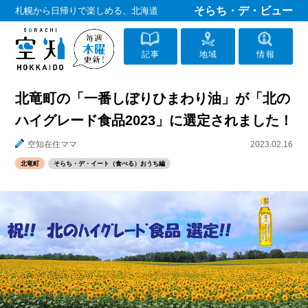
そらち・デ・ビュー
札幌から日帰りで楽しめる、北海道
記事
地域
情報
北竜町の「一番しぼりひまわり油」が「北の
ハイグレード食品2023」に選定されました！
空知在住ママ
2023.02.16
北竜町
そらち・デ・イート（食べる）おうち編