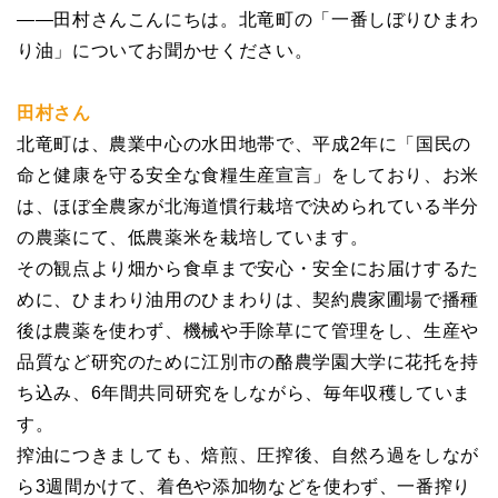
――田村さんこんにちは。北竜町の「一番しぼりひまわ
り油」についてお聞かせください。
田村さん
北竜町は、農業中心の水田地帯で、平成2年に「国民の
命と健康を守る安全な食糧生産宣言」をしており、お米
は、ほぼ全農家が北海道慣行栽培で決められている半分
の農薬にて、低農薬米を栽培しています。
その観点より畑から食卓まで安心・安全にお届けするた
めに、ひまわり油用のひまわりは、契約農家圃場で播種
後は農薬を使わず、機械や手除草にて管理をし、生産や
品質など研究のために江別市の酪農学園大学に花托を持
ち込み、6年間共同研究をしながら、毎年収穫していま
す。
搾油につきましても、焙煎、圧搾後、自然ろ過をしなが
ら3週間かけて、着色や添加物などを使わず、一番搾り