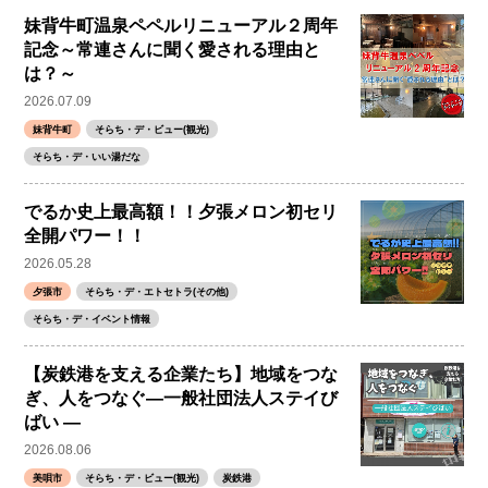
妹背牛町温泉ペペルリニューアル２周年
記念～常連さんに聞く愛される理由と
は？～
2026.07.09
妹背牛町
そらち・デ・ビュー(観光)
そらち・デ・いい湯だな
でるか史上最高額！！夕張メロン初セリ
全開パワー！！
2026.05.28
夕張市
そらち・デ・エトセトラ(その他)
そらち・デ・イベント情報
【炭鉄港を支える企業たち】地域をつな
ぎ、人をつなぐ―一般社団法人ステイび
ばい ―
2026.08.06
美唄市
そらち・デ・ビュー(観光)
炭鉄港