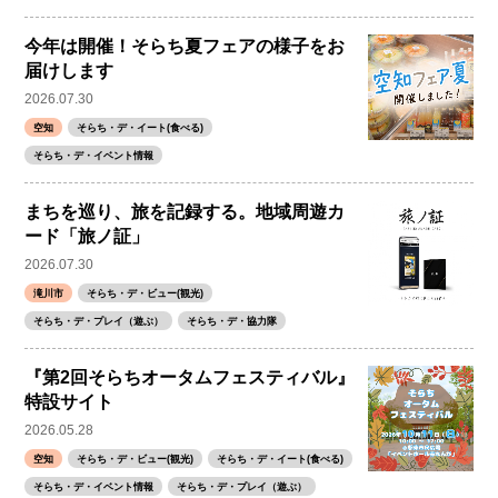
今年は開催！そらち夏フェアの様子をお
届けします
2026.07.30
空知
そらち・デ・イート(食べる)
そらち・デ・イベント情報
まちを巡り、旅を記録する。地域周遊カ
ード「旅ノ証」
2026.07.30
滝川市
そらち・デ・ビュー(観光)
そらち・デ・プレイ（遊ぶ）
そらち・デ・協力隊
『第2回そらちオータムフェスティバル』
特設サイト
2026.05.28
空知
そらち・デ・ビュー(観光)
そらち・デ・イート(食べる)
そらち・デ・イベント情報
そらち・デ・プレイ（遊ぶ）