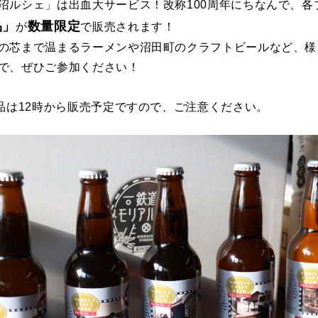
沼ルシェ」は出血大サービス！改称100周年にちなんで、各
品」
数量限定
が
で販売されます！
の芯まで温まるラーメンや沼田町のクラフトビールなど、様
で、ぜひご参加ください！
品は12時から販売予定ですので、ご注意ください。