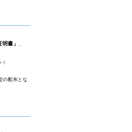
証明書」
、
い！
定の配布とな