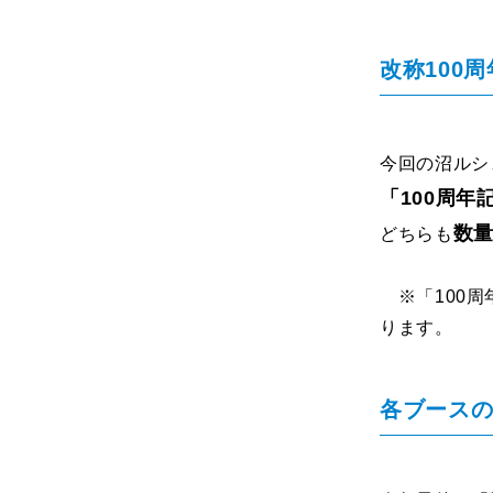
改称100
今回の沼ルシ
「100周年
数
どちらも
※「100周
ります。
各ブースの