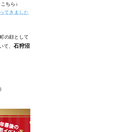
こちら↓
ってきました
町の顔として
石狩沼
おいて、
）