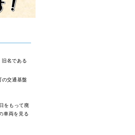
。旧名である
町の交通基盤
1日をもって廃
Rの車両を見る