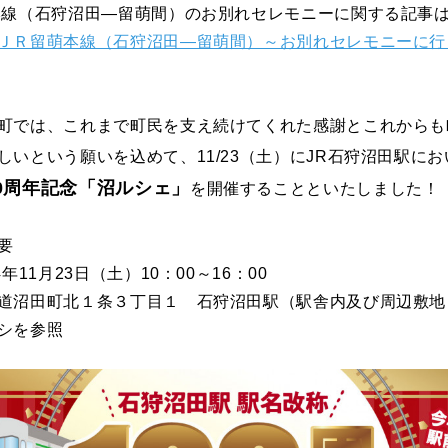
線（石狩沼田―留萌間）のお別れセレモニーに関する記事は
ＪＲ留萌本線（石狩沼田―留萌間）～お別れセレモニーに行
町では、これまで町民を支え続けてくれた感謝とこれからも
しいという願いを込めて、11/23（土）にJR石狩沼田駅に
00周年記念「沼ルシェ」
を開催することといたしました！
要
年11月23日（土）10：00～16：00
道沼田町北１条３丁目１ 石狩沼田駅（駅舎内及び周辺敷地
シを参照