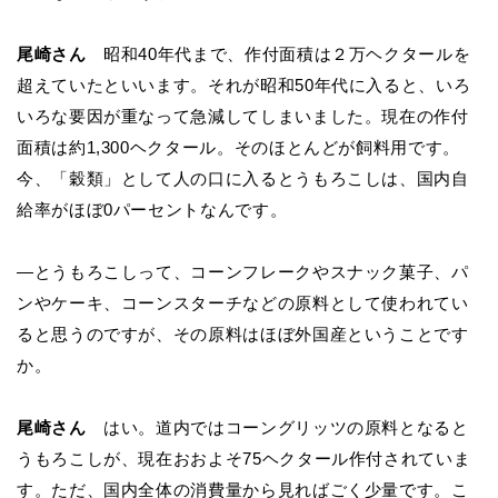
尾崎さん
昭和40年代まで、作付面積は２万ヘクタールを
超えていたといいます。それが昭和50年代に入ると、いろ
いろな要因が重なって急減してしまいました。現在
の作付
面積は約1,300ヘクタール。そのほとんどが飼料用です。
今、「穀類」として人の口に入るとうもろこしは、国内自
給率がほぼ0パーセントなんです。
―とうもろこしって、コーンフレークやスナック菓子、パ
ンやケーキ、コーンスターチなどの原料として使われてい
ると思うのですが、その原料はほぼ外国産ということです
か。
尾崎さん
はい。道内ではコーングリッツの原料となると
うもろこしが、現在おおよそ75ヘクタール作付されていま
す。ただ、国内全体の消費量から見ればごく少量です。こ