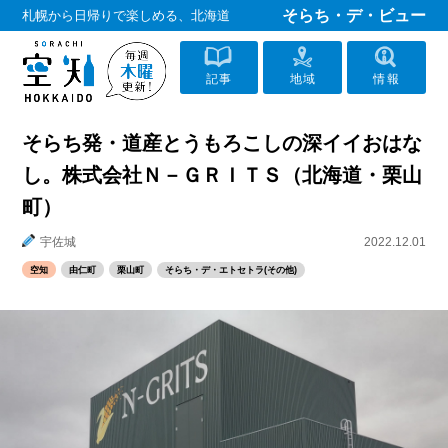
そらち・デ・ビュー
札幌から日帰りで楽しめる、北海道
記事
地域
情報
そらち発・道産とうもろこしの深イイおはな
し。株式会社Ｎ－ＧＲＩＴＳ（北海道・栗山
町）
宇佐城
2022.12.01
空知
由仁町
栗山町
そらち・デ・エトセトラ(その他)