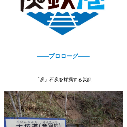
――プロローグ――
「炭」石炭を採掘する炭鉱