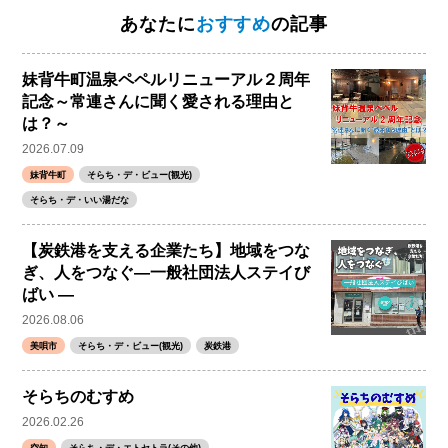
あなたに
おすすめ
の記事
妹背牛町温泉ペペルリニューアル２周年
記念～常連さんに聞く愛される理由と
は？～
2026.07.09
妹背牛町
そらち・デ・ビュー(観光)
そらち・デ・いい湯だな
【炭鉄港を支える企業たち】地域をつな
ぎ、人をつなぐ―一般社団法人ステイび
ばい ―
2026.08.06
美唄市
そらち・デ・ビュー(観光)
炭鉄港
そらちのむすめ
2026.02.26