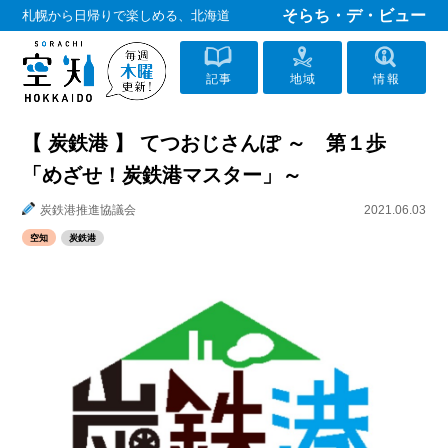
そらち・デ・ビュー
札幌から日帰りで楽しめる、北海道
記事
地域
情報
【 炭鉄港 】 てつおじさんぽ ～ 第１歩
「めざせ！炭鉄港マスター」～
炭鉄港推進協議会
2021.06.03
空知
炭鉄港