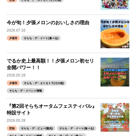
空知
そらち・デ・エトセトラ(その他)
今が旬！夕張メロンのおいしさの理由
2026.07.16
夕張市
そらち・デ・イート(食べる)
でるか史上最高額！！夕張メロン初セリ
全開パワー！！
2026.05.28
夕張市
そらち・デ・エトセトラ(その他)
そらち・デ・イベント情報
『第2回そらちオータムフェスティバル』
特設サイト
2026.05.28
空知
そらち・デ・ビュー(観光)
そらち・デ・イート(食べる)