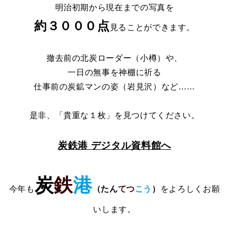
明治初期から現在までの写真を
約３０００点
見ることができます。
撤去前の北炭ローダー（小樽）や、
一日の無事を神棚に祈る
仕事前の炭鉱マンの姿（岩見沢）など……
是非、「貴重な１枚」を見つけてください。
炭鉄港 デジタル資料館へ
炭
鉄
港
今年も
（
たん
てつ
こう
）
をよろしくお願
いします。