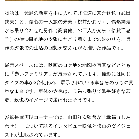
物語は、念願の新車を手に入れて北海道に来た欽也（武田
鉄矢）と、傷心の一人旅の朱美（桃井かおり）、偶然網走
から乗り合わせた勇作（高倉健）の三人が光枝（倍賞千恵
子）の待つ目的地の夕張にたどり着くまでの道のりを、勇
作の夕張での生活の回想を交えながら描いた作品です。
展示スペースには、映画のロケ地の地図や写真などととも
に「赤いファミリア」が展示されています。撮影には同じ
タイプの車が2台使われ、展示されている車はそのうちの貴
重な１台です。
車体の赤色は、見栄っ張りで派手好きな若
者、欽也のイメージで選ばれたそうです。
炭鉱長屋再現コーナーでは、山田洋次監督が「幸福（しあ
わせ）」について語るインタビュー映像と映画のダイジェ
ストが上映されています。