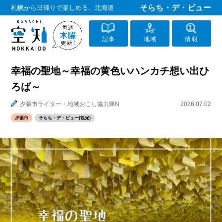
そらち・デ・ビュー
札幌から日帰りで楽しめる、北海道
記事
地域
情報
幸福の聖地～幸福の黄色いハンカチ想い出ひ
ろば～
夕張市ライター・地域おこし協力隊N
2026.07.02
夕張市
そらち・デ・ビュー(観光)