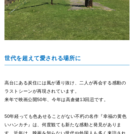
世代を超えて愛される場所に
高台にある炭住には風が通り抜け、二人が再会する感動の
ラストシーンが再現されています。
来年で映画公開50年、今年は高倉健13回忌です。
50
年経っても色あせることがない不朽の名作『幸福の黄色
いハンカチ』は、何度観ても新たな感動と発見がありま
す。近年は、映画を知らない世代や外国人も多く来訪され