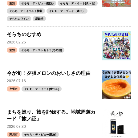
空知
そらち・デ・ビュー(観光)
そらち・デ・イート(食べる)
そらち・デ・イベント情報
そらち・デ・プレイ（遊ぶ）
そらちのワイン
炭鉄港
そらちのむすめ
2026.02.26
空知
そらち・デ・エトセトラ(その他)
今が旬！夕張メロンのおいしさの理由
2026.07.16
夕張市
そらち・デ・イート(食べる)
まちを巡り、旅を記録する。地域周遊カ
ード「旅ノ証」
2026.07.30
滝川市
そらち・デ・ビュー(観光)