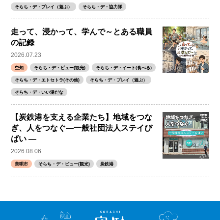
そらち・デ・プレイ（遊ぶ）
そらち・デ・協力隊
走って、浸かって、学んで～とある職員
の記録
2026.07.23
空知
そらち・デ・ビュー(観光)
そらち・デ・イート(食べる)
そらち・デ・エトセトラ(その他)
そらち・デ・プレイ（遊ぶ）
そらち・デ・いい湯だな
【炭鉄港を支える企業たち】地域をつな
ぎ、人をつなぐ―一般社団法人ステイび
ばい ―
2026.08.06
美唄市
そらち・デ・ビュー(観光)
炭鉄港