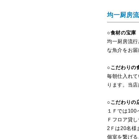
均一厨房
○食材の宝庫
均一厨房流行
な魚介をお届
○こだわりの
毎朝仕入れて
ります。当店
○こだわりの
１Ｆでは10
Ｆフロア貸し
2Ｆは20名
個室を繋げる