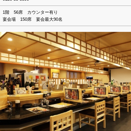
1階 56席 カウンター有り
宴会場 150席 宴会最大90名