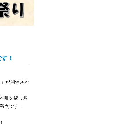
です！
り」が開催され
が町を練り歩
満点です！
！