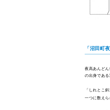
「沼田町
夜高あんどん
の出身である
「しれとこ斜
一つに数えら