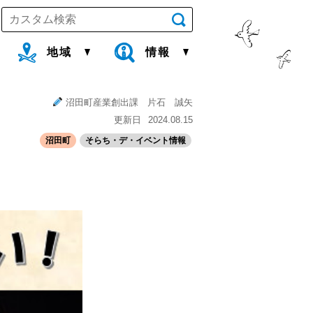
地域
情報
沼田町産業創出課 片石 誠矢
更新日
2024.08.15
沼田町
そらち・デ・イベント情報