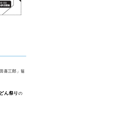
田喜三郎」翁
。
どん祭り
の