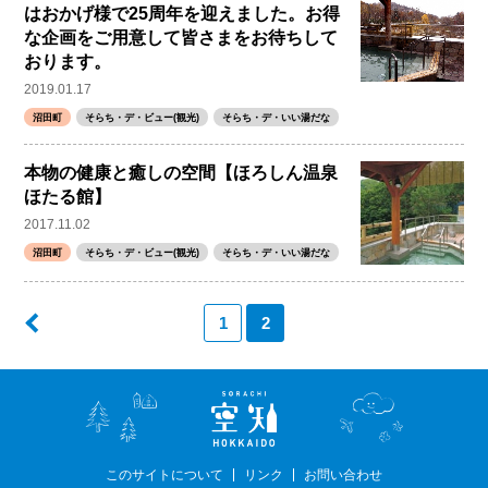
はおかげ様で25周年を迎えました。お得
な企画をご用意して皆さまをお待ちして
おります。
2019.01.17
沼田町
そらち・デ・ビュー(観光)
そらち・デ・いい湯だな
本物の健康と癒しの空間【ほろしん温泉
ほたる館】
2017.11.02
沼田町
そらち・デ・ビュー(観光)
そらち・デ・いい湯だな
1
2
このサイトについて
リンク
お問い合わせ