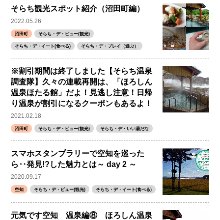
そらち観光スポット紹介（沼田町編）
2022.05.26
沼田町
そらち・デ・ビュー(観光)
そらち・デ・イート(食べる)
そらち・デ・プレイ（遊ぶ）
※割引期間は終了しました【そらち温泉
調査隊】久々の連載再開は、「ほろしん
温泉ほたる館」だよ！見逃し注意！日帰
り温泉が割引になるクーポンもあるよ！
2021.02.18
沼田町
そらち・デ・ビュー(観光)
そらち・デ・いい湯だな
スマホスタンプラリーで空知を巡った
ら‥発見!?した魅力とは～ day 2 ～
2020.09.17
空知
そらち・デ・ビュー(観光)
そらち・デ・イート(食べる)
元気です空知 温泉編⑧ ほろしん温泉