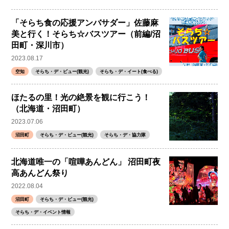
「そらち食の応援アンバサダー」佐藤麻
美と行く！そらち☆バスツアー（前編/沼
田町・深川市）
2023.08.17
空知
そらち・デ・ビュー(観光)
そらち・デ・イート(食べる)
ほたるの里！光の絶景を観に行こう！
（北海道・沼田町）
2023.07.06
沼田町
そらち・デ・ビュー(観光)
そらち・デ・協力隊
北海道唯一の「喧嘩あんどん」 沼田町夜
高あんどん祭り
2022.08.04
沼田町
そらち・デ・ビュー(観光)
そらち・デ・イベント情報