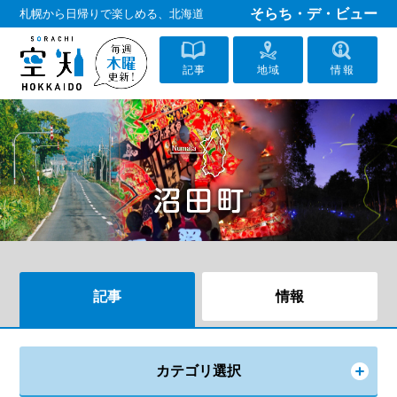
そらち・デ・ビュー
札幌から日帰りで楽しめる、北海道
記事
地域
情報
記事
情報
カテゴリ選択