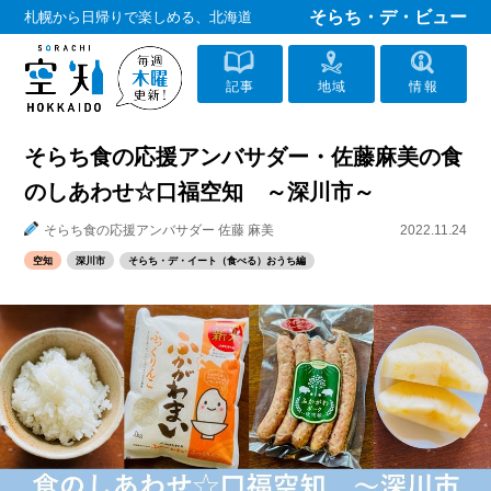
そらち・デ・ビュー
札幌から日帰りで楽しめる、北海道
記事
地域
情報
そらち食の応援アンバサダー・佐藤麻美の食
のしあわせ☆口福空知 ～深川市～
そらち食の応援アンバサダー 佐藤 麻美
2022.11.24
空知
深川市
そらち・デ・イート（食べる）おうち編