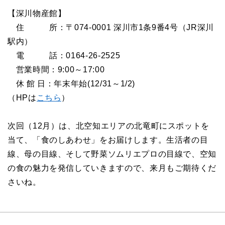
【深川物産館】
住 所：〒
074-0001
深川市
1
条
9
番
4
号（
JR
深川
駅内）
電 話：
0164-26-2525
営業時間：
9:00
～
17:00
休 館 日：年末年始(12/31～1/2)
（HPは
こちら
）
次回（12月）は、北空知エリアの北竜町にスポットを
当て、「食のしあわせ」をお届けします。生活者の目
線、母の目線、そして野菜ソムリエプロの目線で、空知
の食の魅力を発信していきますので、来月もご期待くだ
さいね。