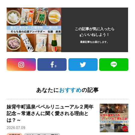
この記事が気に入ったら
いいねしよう！
最新記事をお届けします。
0
あなたに
おすすめ
の記事
妹背牛町温泉ペペルリニューアル２周年
記念～常連さんに聞く愛される理由と
は？～
2026.07.09