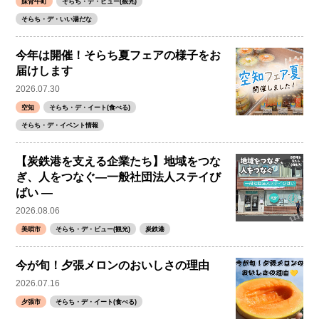
妹背牛町
そらち・デ・ビュー(観光)
そらち・デ・いい湯だな
今年は開催！そらち夏フェアの様子をお
届けします
2026.07.30
空知
そらち・デ・イート(食べる)
そらち・デ・イベント情報
【炭鉄港を支える企業たち】地域をつな
ぎ、人をつなぐ―一般社団法人ステイび
ばい ―
2026.08.06
美唄市
そらち・デ・ビュー(観光)
炭鉄港
今が旬！夕張メロンのおいしさの理由
2026.07.16
夕張市
そらち・デ・イート(食べる)