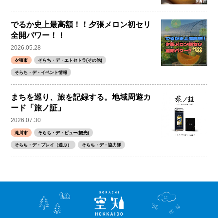
でるか史上最高額！！夕張メロン初セリ
全開パワー！！
2026.05.28
夕張市
そらち・デ・エトセトラ(その他)
そらち・デ・イベント情報
まちを巡り、旅を記録する。地域周遊カ
ード「旅ノ証」
2026.07.30
滝川市
そらち・デ・ビュー(観光)
そらち・デ・プレイ（遊ぶ）
そらち・デ・協力隊