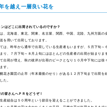
の年を越え一層良い花を
ョンはどこに出荷されているのですか？
は、北海道、東北、関東、名古屋、関西、中国、北陸、九州方面の
送を用いて出荷しております。
ては、昨年から通年で出荷している生産者もいますが、５月下旬～
まり、７月下旬～８月上旬にはほとんどの生産者の出荷が始まりま
て出荷が増え、秋の彼岸が出荷のピークとなり１０月中下旬には徐
ます。
幌花き園芸の止市（年末最後のせり）がある１２月下旬まで出荷を
した。
者の皆さんへＰＲをどうぞ！
生産組合は５０周年という節目を迎えることができました。
まった月形の花は今やたくさんの品目、品種の花が出荷されるまで