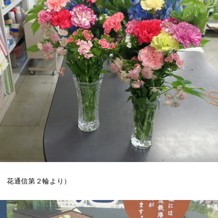
示
花通信第２輪
より）