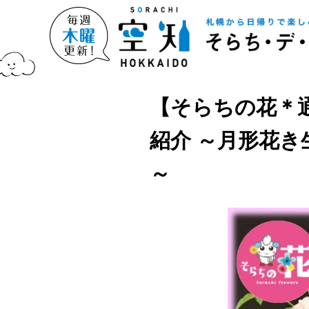
【そらちの花＊通
紹介 ～月形花き
～