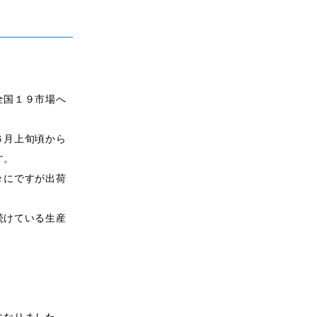
全国１９市場へ
６月上旬頃から
す。
々にですが出荷
続けている生産
になりました。