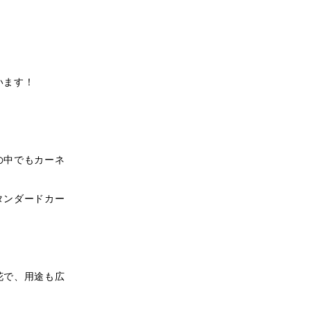
います！
の中でもカーネ
タンダードカー
花で、用途も広