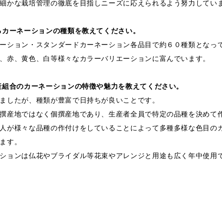
細かな栽培管理の徹底を目指しニーズに応えられるよう努力してい
るカーネーションの種類を教えてください。
ーション・スタンダードカーネーション各品目で約６０種類となっ
、赤、黄色、白等様々なカラーバリエーションに富んでいます。
産組合のカーネーションの特徴や魅力を教えてください。
ましたが、種類が豊富で日持ちが良いことです。
撰産地ではなく個撰産地であり、生産者全員で特定の品種を決めて
人が様々な品種の作付けをしていることによって多種多様な色目の
ます。
ションは仏花やブライダル等花束やアレンジと用途も広く年中使用