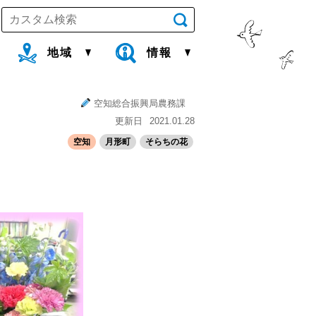
地域
情報
空知総合振興局農務課
更新日
2021.01.28
空知
月形町
そらちの花