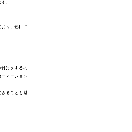
ます。
ており、色目に
作付けをするの
カーネーション
できることも魅