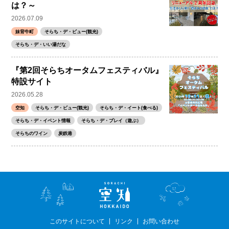
は？～
2026.07.09
妹背牛町
そらち・デ・ビュー(観光)
そらち・デ・いい湯だな
『第2回そらちオータムフェスティバル』
特設サイト
2026.05.28
空知
そらち・デ・ビュー(観光)
そらち・デ・イート(食べる)
そらち・デ・イベント情報
そらち・デ・プレイ（遊ぶ）
そらちのワイン
炭鉄港
このサイトについて
リンク
お問い合わせ