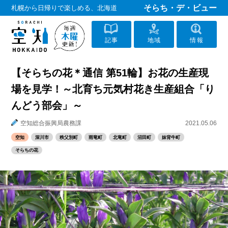
そらち・デ・ビュー
札幌から日帰りで楽しめる、北海道
記事
地域
情報
【そらちの花＊通信 第51輪】お花の生産現
場を見学！～北育ち元気村花き生産組合「り
んどう部会」～
空知総合振興局農務課
2021.05.06
空知
深川市
秩父別町
雨竜町
北竜町
沼田町
妹背牛町
そらちの花