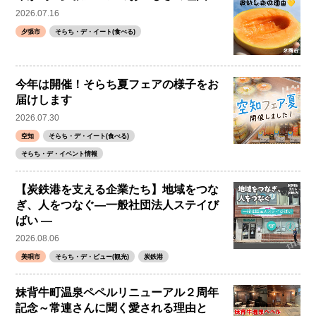
2026.07.16
夕張市
そらち・デ・イート(食べる)
今年は開催！そらち夏フェアの様子をお
届けします
2026.07.30
空知
そらち・デ・イート(食べる)
そらち・デ・イベント情報
【炭鉄港を支える企業たち】地域をつな
ぎ、人をつなぐ―一般社団法人ステイび
ばい ―
2026.08.06
美唄市
そらち・デ・ビュー(観光)
炭鉄港
妹背牛町温泉ペペルリニューアル２周年
記念～常連さんに聞く愛される理由と