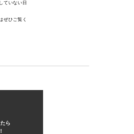
していない日
はぜひご覧く
ったら
！