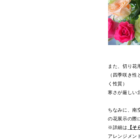
また、切り花
（四季咲き性
く性質）
寒さが厳しい
ちなみに、南
の花展示の際
※詳細は
【そ
アレンジメン