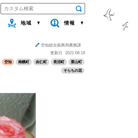
地域
情報
空知総合振興局農務課
更新日
2021.08.19
空知
南幌町
由仁町
長沼町
栗山町
そらちの花