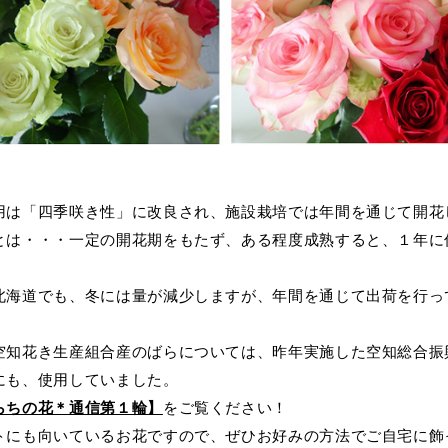
用は
「
四季咲き性」に改良され、施設栽培では年間を通じて開花
とは・・・一定の開花期をもたず、ある程度成熟すると、１年に
北海道でも、冬には量が減少しますが、年間を通じて出荷を行っ
空知花き生産組合産のばらについては、昨年実施した空知総合振
にも、使用していました。
らちの花＊通信第１輪】
をご覧ください！
トにも向いているお花ですので、ぜひお好みの方法でご自宅に飾