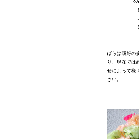
○左
緑・・
オレン
濃ピン
ばらは嗜好の
り、現在では
せによって様
さい。