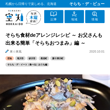
そらち・デ・ビュー
札幌から日帰りで楽しめる、北海道
記事
地域
情報
そらち食材deアレンジレシピ ～ お父さんも
出来る簡単「そらちおつまみ」編 ～
東☆東風
2020.10.01
空知
滝川市
砂川市
長沼町
新十津川町
そらち・デ・イート（食べる）おうち編