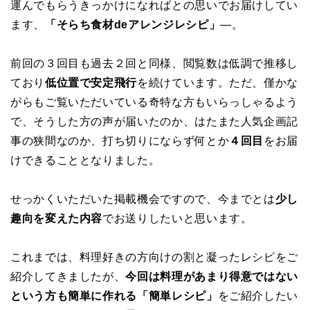
運んでもらうきっかけになればとの思いでお届けしてい
ます、
「そらち食材deアレンジレシピ」
―。
前回の３回目も過去２回と同様、閲覧数は低調で推移し
ており
低位置で安定飛行
を続けています。ただ、僅かな
がらもご覧いただいている奇特な方もいらっしゃるよう
で、そうした方の声が届いたのか、はたまた人気企画記
事の狭間なのか、打ち切りにならず何とか
４回目
をお届
けできることとなりました。
せっかくいただいた掲載機会ですので、今までとは
少し
趣向を変えた内容
でお送りしたいと思います。
これまでは、料理好きの方向けの割と凝ったレシピをご
紹介してきましたが、
今回は料理があまり得意ではない
という方も簡単に作れる「簡単レシピ」
をご紹介したい