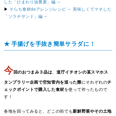
した「ひまわり油蕎麦」編 ～
▶
そらち食材deアレンジレシピ ～ 美味しくてマネした
「ソラチサンド」編 ～
★ 手揚げを手抜き簡単サラダに！
今
回のおつまみ３品は
、
道庁イチオシの某スマホス
タンプラリー企画で空知管内を巡った際
にそれぞれの
チ
ェックポイントで購入した食材
を使って作ったもので
す！
各地を回ってみると、どこの街でも
新鮮野菜やその土地