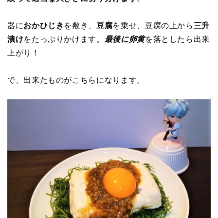
器に
おかひじき
を敷き、
豆腐
を乗せ、豆腐の上から
三升
漬け
をたっぷりかけます。
最後に卵黄
を落としたら出来
上がり！
で、出来たものがこちらになります。