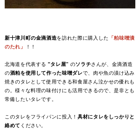
新十津川町の金滴酒造
を訪れた際に購入した
「粕味噌漬
のたれ」
！！
北海道を代表する
‟タレ屋”
の
ソラチ
さんが、金滴酒造
の
酒粕を使用して作った味噌ダレ
で、肉や魚の漬け込み
焼きのタレとして使用できる和食屋さん泣かせの優れも
の。様々な料理の味付けにも活用できるので、是非とも
常備したいタレです。
このタレをフライパンに投入！
具材にタレをしっかりと
絡めて
ください。