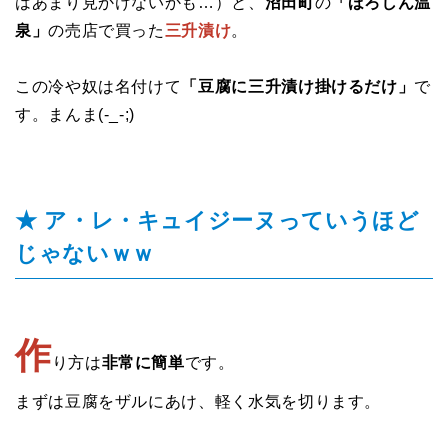
はあまり見かけないかも…）と、
沼田町
の
「ほろしん温
泉」
の売店で買った
三升漬け
。
この冷や奴は名付けて
「豆腐に三升漬け掛けるだけ」
で
す。まんま(-_-;)
★ ア・レ・キュイジーヌっていうほど
じゃないｗｗ
作
り方は
非常に簡単
です。
まずは豆腐をザルにあけ、軽く水気を切ります。