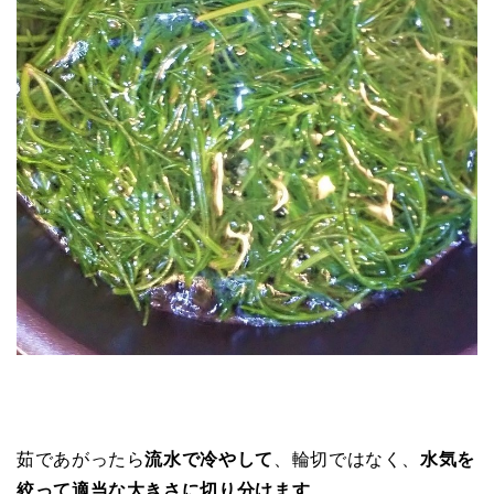
茹であがったら
流水で冷やして
、輪切ではなく、
水気を
絞って適当な大きさに切り分けます
。