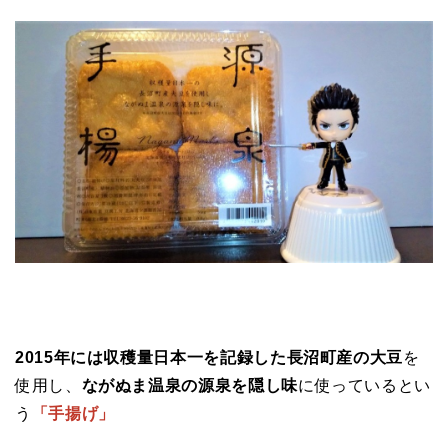
2015年には収穫量日本一を記録した長沼町産の大豆
を
使用し、
ながぬま温泉の源泉を隠し味
に使っているとい
う
「手揚げ」