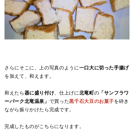
さらにそこに、上の写真のように
一口大に切った手揚げ
を加えて、和えます。
和えたら
器に盛り付け
、仕上げに
北竜町
の
「サンフラワ
ーパーク北竜温泉」
で買った
黒千石大豆のお菓子
を砕き
ながら振りかけたら完成です。
完成したものがこちらになります。