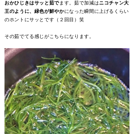
おかひじきはサッと茹で
ます。茹で加減は
ニコチャン大
王のように、緑色が鮮やか
になった瞬間に上げるくらい
のホントにサッとです（２回目）笑
その茹でてる感じがこちらになります。