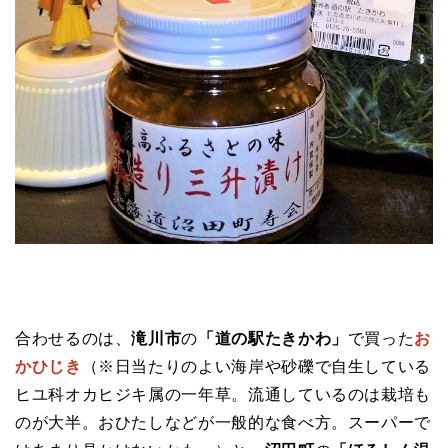
合わせるのは、
滝川市
の
「道の駅たきかわ」
で買った
お
かひじき
（※日当たりのよい海岸や砂礫で自生している
ヒユ科オカヒジキ属の一年草。流通しているのは栽培も
のが大半。おひたしなどが一般的な食べ方。スーパーで