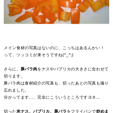
メイン食材の写真はないのに、こっちはあるんかい！
って、ツッコミが来そうですね(^_^;)
さらに、
豚バラ肉
をナスやパプリカの大きさに合わせて
切ります。
豚バラ肉は食材紹介の写真も、切ったあとの写真も撮り
忘れました。
分かってます…、完全にこういうところですヨネ…
切った
米ナス、パプリカ、豚バラ
をフライパンで
炒めま