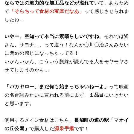
ならではの魅力的な加工品などが溢れて
いて、あらため
て
「そらちって食材の宝庫だなあ」
って感じさせられま
したね…
いやー、空知って本当に素晴らしいですね
。それでは皆
さん、サヨナ…、って違う！なんか〇川〇治さんみたい
に閉めの感じになっちゃってる！
いかんいかん、こういう脱線が読んでる人をモヤモヤさ
せてしまうのかも…
「バカヤロー、まだ何も始まっちゃいねーよ」
って映画
の名台詞みたいに言われる前にまず、
１品目
にいきたい
と思います。
使用するメイン食材はこちら、
長沼町の道の駅「マオイ
の丘公園」
で購入した
源泉手揚
です！