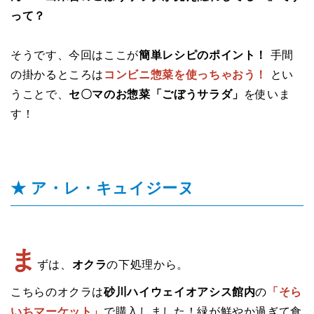
って？
そうです、今回はここが
簡単レシピのポイント！
手間
の掛かるところは
コンビニ惣菜を使っちゃおう！
とい
うことで、
セ〇マのお惣菜「ごぼうサラダ」
を使いま
す！
★ ア・レ・キュイジーヌ
ま
ずは、
オクラ
の下処理から。
こちらのオクラは
砂川ハイウェイオアシス館内
の
「そら
いちマーケット」
で購入しました！緑が鮮やか過ぎて食