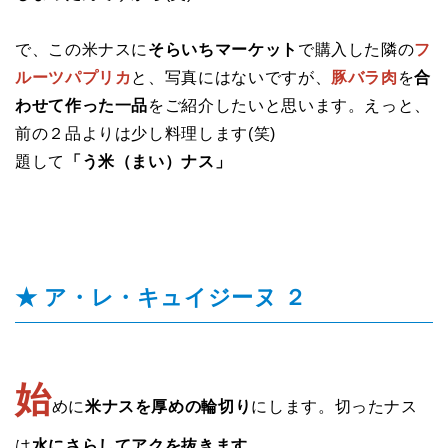
で、この米ナスに
そらいちマーケット
で購入した隣の
フ
ルーツパプリカ
と、写真にはないですが、
豚バラ肉
を
合
わせて作った一品
をご紹介したいと思います。えっと、
前の２品よりは少し料理します(笑)
題して
「う米（まい）ナス」
★ ア・レ・キュイジーヌ ２
始
めに
米ナスを厚めの輪切り
にします。切ったナス
は
水にさらしてアクを抜きます
。