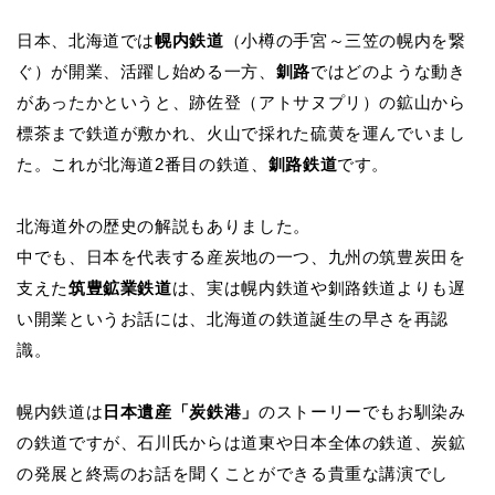
日本、北海道では
幌内鉄道
（小樽の手宮～三笠の幌内を繋
ぐ）が開業、活躍し始める一方、
釧路
ではどのような動き
があったかというと、跡佐登（アトサヌプリ）の鉱山から
標茶まで鉄道が敷かれ、火山で採れた硫黄を運んでいまし
た。これが北海道2番目の鉄道、
釧路鉄道
です。
北海道外の歴史の解説もありました。
中でも、日本を代表する産炭地の一つ、九州の筑豊炭田を
支えた
筑豊鉱業鉄道
は、実は幌内鉄道や釧路鉄道よりも遅
い開業というお話には、北海道の鉄道誕生の早さを再認
識。
幌内鉄道は
日本遺産「炭鉄港」
のストーリーでもお馴染み
の鉄道ですが、石川氏からは道東や日本全体の鉄道、炭鉱
の発展と終焉のお話を聞くことができる貴重な講演でし