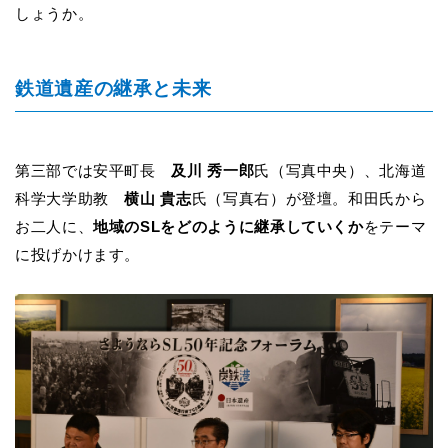
しょうか。
鉄道遺産の継承と未来
第三部では安平町長
及川 秀一郎
氏（写真中央）、北海道
科学大学助教
横山 貴志
氏（写真右）が登壇。和田氏から
お二人に、
地域のSLをどのように継承していくか
をテーマ
に投げかけます。