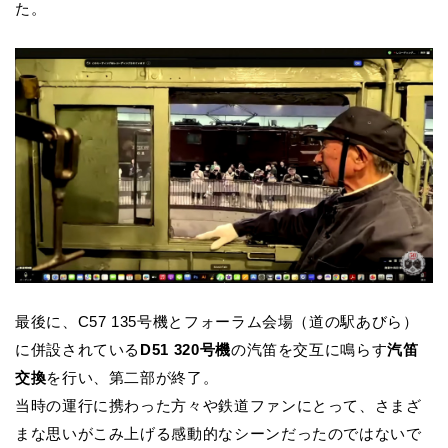
た。
最後に、C57 135号機とフォーラム会場（道の駅あびら）
に併設されている
D51 320号機
の汽笛を交互に鳴らす
汽笛
交換
を行い、第二部が終了。
当時の運行に携わった方々や鉄道ファンにとって、さまざ
まな思いがこみ上げる感動的なシーンだったのではないで