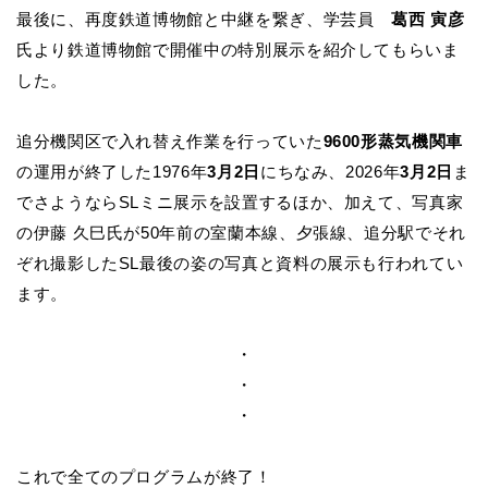
最後に、再度鉄道博物館と中継を繋ぎ、学芸員
葛西 寅彦
氏より鉄道博物館で開催中の特別展示を紹介してもらいま
した。
追分機関区で入れ替え作業を行っていた
9600形蒸気機関車
の運用が終了した1976年
3月2日
にちなみ、2026年
3月2日
ま
でさようならSLミニ展示を設置するほか、加えて、写真家
の伊藤 久巳氏が50年前の室蘭本線、夕張線、追分駅でそれ
ぞれ撮影したSL最後の姿の写真と資料の展示も行われてい
ます。
・
・
・
これで全てのプログラムが終了！