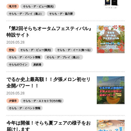
滝川市
そらち・デ・ビュー(観光)
そらち・デ・プレイ（遊ぶ）
そらち・デ・協力隊
『第2回そらちオータムフェスティバル』
特設サイト
2026.05.28
空知
そらち・デ・ビュー(観光)
そらち・デ・イート(食べる)
そらち・デ・イベント情報
そらち・デ・プレイ（遊ぶ）
そらちのワイン
炭鉄港
でるか史上最高額！！夕張メロン初セリ
全開パワー！！
2026.05.28
夕張市
そらち・デ・エトセトラ(その他)
そらち・デ・イベント情報
今年は開催！そらち夏フェアの様子をお
届けします