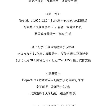
東武博物館 常務理事 浜田晋一 氏
＜第二部＞
Nostalgia 1975.12.14 SL終焉～それぞれの回顧録
写真集「国鉄最後のSL」著者 堀内洋助 氏
元国鉄機関助士 高本学 氏
さいたま市 鉄道博物館から中継
さようならSL列車の機関助士 加藤進 氏に花束贈呈
さようならSL列車をけん引したC57 135号機と汽笛交換
＜第三部＞
Departures 鉄道遺産～地域による継承と未来
安平町長 及川秀一郎 氏
北海道科学大学助教 横山貴志 氏