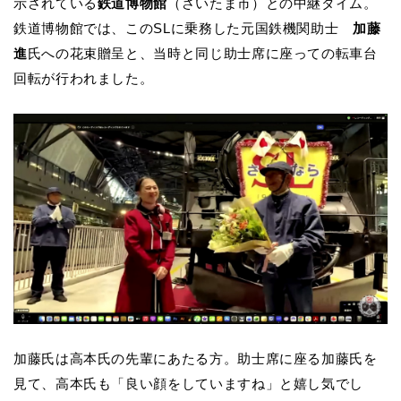
示されている
鉄道博物館
（さいたま市）との中継タイム。
鉄道博物館では、このSLに乗務した元国鉄機関助士
加藤
進
氏への花束贈呈と、当時と同じ助士席に座っての転車台
回転が行われました。
加藤氏は高本氏の先輩にあたる方。助士席に座る加藤氏を
見て、高本氏も「良い顔をしていますね」と嬉し気でし