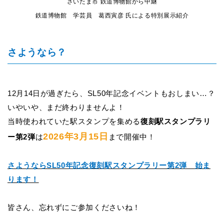
さいたま市 鉄道博物館から中継
鉄道博物館 学芸員 葛西寅彦 氏による特別展示紹介
さようなら？
12
月14日が過ぎたら、SL50年記念イベントもおしまい…？
いやいや、まだ終わりませんよ！
当時使われていた駅スタンプを集める
復刻駅スタンプラリ
2026年3月15日
ー第2弾
は
まで開催中！
さようならSL50年記念復刻駅スタンプラリー第2弾 始ま
ります！
皆さん、忘れずにご参加くださいね！