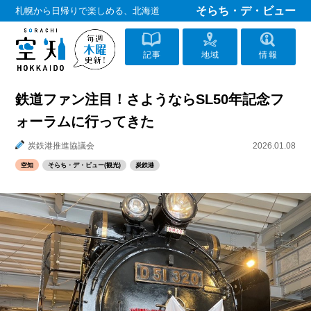
そらち・デ・ビュー
札幌から日帰りで楽しめる、北海道
記事
地域
情報
鉄道ファン注目！さようならSL50年記念フ
ォーラムに行ってきた
炭鉄港推進協議会
2026.01.08
空知
そらち・デ・ビュー(観光)
炭鉄港