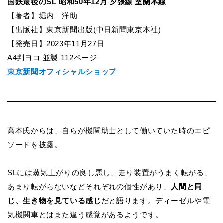
国鉄最後のSL 昭和50年12月 夕張線 室蘭本線
【著者】堀内 洋助
【出版社】東京新聞出版(中日新聞東京本社)
【発売日】2023年11月27日
A4
判ヨコ 並製 112ページ
東京新聞オフィシャルショップ
高本氏からは、自らが機関助士として働いていた時のエピ
ソードを披露。
SL
には蒸気上がりの良し悪し、走り装置がうまく転がる、
あまり転がらないなどそれぞれの個性があり、
人間と同
じ、生き物を見ている感じ
だと語ります。ディーゼルや電
気機関車とはまた違う感覚があるようです。