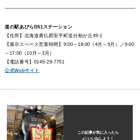
道の駅あびらD51ステーション
【住所】北海道勇払郡安平町追分柏が丘49-1
【展示スペース営業時間】9:00
～
18:00
（4月
～9
月）／9:00
～
17:00
（10月
～
3
月）
【電話番号】0145-29-7751
公式Webサイト
この記事が気に入ったら
いいねしよう！