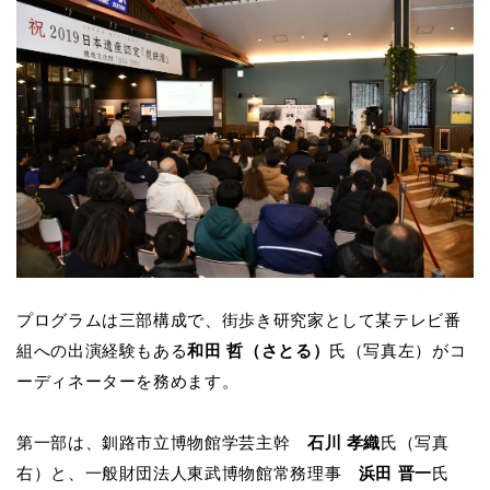
プログラムは三部構成で、街歩き研究家として某テレビ番
組への出演経験もある
和田 哲（さとる）
氏（写真左）がコ
ーディネーターを務めます。
第一部は、釧路市立博物館学芸主幹
石川 孝織
氏（写真
右）と、一般財団法人東武博物館常務理事
浜田 晋一
氏