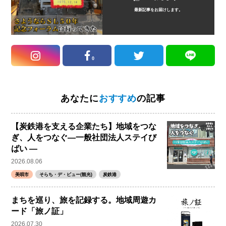
最新記事をお届けします。
0
あなたに
おすすめ
の記事
【炭鉄港を支える企業たち】地域をつな
ぎ、人をつなぐ―一般社団法人ステイび
ばい ―
2026.08.06
美唄市
そらち・デ・ビュー(観光)
炭鉄港
まちを巡り、旅を記録する。地域周遊カ
ード「旅ノ証」
2026.07.30