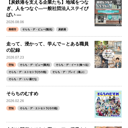
【炭鉄港を支える企業たち】地域をつな
ぎ、人をつなぐ―一般社団法人ステイび
ばい ―
2026.08.06
美唄市
そらち・デ・ビュー(観光)
炭鉄港
走って、浸かって、学んで～とある職員
の記録
2026.07.23
空知
そらち・デ・ビュー(観光)
そらち・デ・イート(食べる)
そらち・デ・エトセトラ(その他)
そらち・デ・プレイ（遊ぶ）
そらち・デ・いい湯だな
そらちのむすめ
2026.02.26
空知
そらち・デ・エトセトラ(その他)