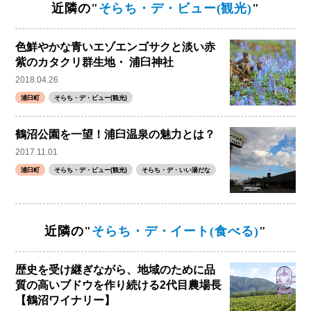
近隣の"
そらち・デ・ビュー(観光)
"
色鮮やかな青いエゾエンゴサクと淡い赤
紫のカタクリ群生地・ 浦臼神社
2018.04.26
浦臼町
そらち・デ・ビュー(観光)
鶴沼公園を一望！浦臼温泉の魅力とは？
2017.11.01
浦臼町
そらち・デ・ビュー(観光)
そらち・デ・いい湯だな
近隣の"
そらち・デ・イート(食べる)
"
歴史を受け継ぎながら、地域のために品
質の高いブドウを作り続ける2代目農場長
【鶴沼ワイナリー】