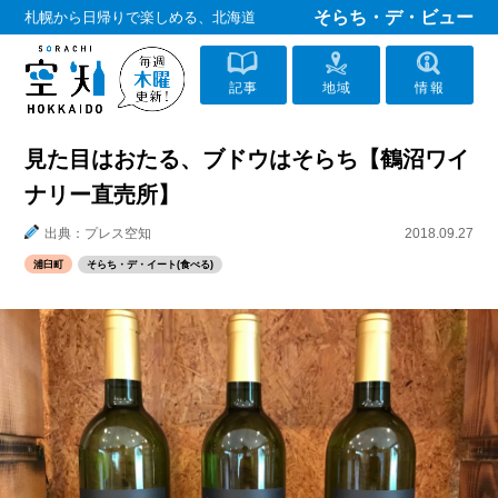
そらち・デ・ビュー
札幌から日帰りで楽しめる、北海道
記事
地域
情報
見た目はおたる、ブドウはそらち【鶴沼ワイ
ナリー直売所】
出典：プレス空知
2018.09.27
浦臼町
そらち・デ・イート(食べる)