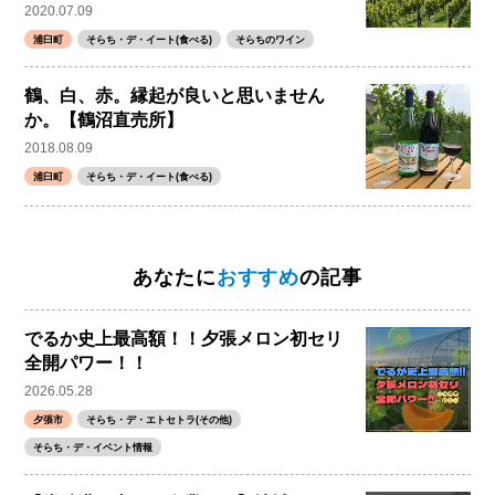
2020.07.09
浦臼町
そらち・デ・イート(食べる)
そらちのワイン
鶴、白、赤。縁起が良いと思いません
か。【鶴沼直売所】
2018.08.09
浦臼町
そらち・デ・イート(食べる)
あなたに
おすすめ
の記事
でるか史上最高額！！夕張メロン初セリ
全開パワー！！
2026.05.28
夕張市
そらち・デ・エトセトラ(その他)
そらち・デ・イベント情報