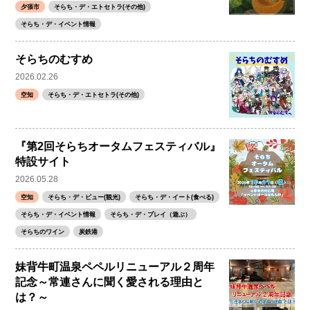
夕張市
そらち・デ・エトセトラ(その他)
そらち・デ・イベント情報
そらちのむすめ
2026.02.26
空知
そらち・デ・エトセトラ(その他)
『第2回そらちオータムフェスティバル』
特設サイト
2026.05.28
空知
そらち・デ・ビュー(観光)
そらち・デ・イート(食べる)
そらち・デ・イベント情報
そらち・デ・プレイ（遊ぶ）
そらちのワイン
炭鉄港
妹背牛町温泉ペペルリニューアル２周年
記念～常連さんに聞く愛される理由と
は？～