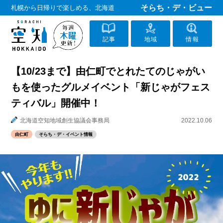
そらち・デ・ビュー
札幌から日帰りで楽しめる、北海道
記事
地域
情報
【10/23まで】由仁町でとれたてのじゃがい
もを使ったグルメイベント「新じゃがフェス
ティバル」開催中！
北海道空知地域創生協議会事務局
2022.10.06
由仁町
そらち・デ・イベント情報