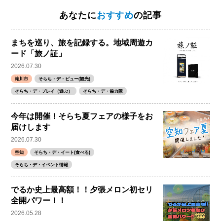
あなたに
おすすめ
の記事
まちを巡り、旅を記録する。地域周遊カ
ード「旅ノ証」
2026.07.30
滝川市
そらち・デ・ビュー(観光)
そらち・デ・プレイ（遊ぶ）
そらち・デ・協力隊
今年は開催！そらち夏フェアの様子をお
届けします
2026.07.30
空知
そらち・デ・イート(食べる)
そらち・デ・イベント情報
でるか史上最高額！！夕張メロン初セリ
全開パワー！！
2026.05.28