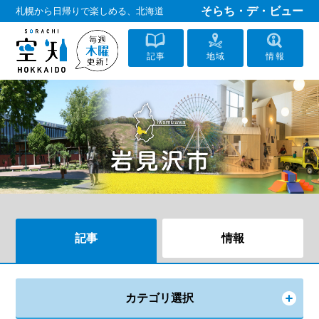
そらち・デ・ビュー
札幌から日帰りで楽しめる、北海道
記事
地域
情報
記事
情報
カテゴリ選択