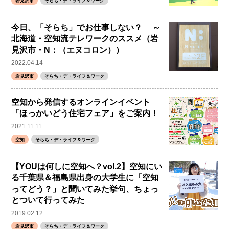
岩見沢市
そらち・デ・ライフ＆ワーク
今日、「そらち」でお仕事しない？ ～
北海道・空知流テレワークのススメ（岩
見沢市・N：（エヌコロン））
2022.04.14
岩見沢市
そらち・デ・ライフ＆ワーク
空知から発信するオンラインイベント
「ほっかいどう住宅フェア」をご案内！
2021.11.11
空知
そらち・デ・ライフ＆ワーク
【YOUは何しに空知へ？vol.2】空知にい
る千葉県＆福島県出身の大学生に「空知
ってどう？」と聞いてみた挙句、ちょっ
とついて行ってみた
2019.02.12
岩見沢市
そらち・デ・ライフ＆ワーク