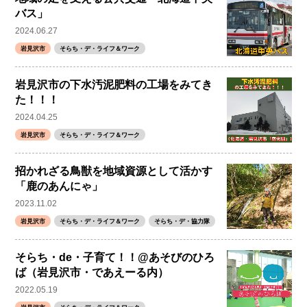
バス」
2024.06.27
岩見沢市
そらち・デ・ライフ＆ワーク
岩見沢市の下水汚泥肥料の工場をみてき
た！！！
2024.04.25
岩見沢市
そらち・デ・ライフ＆ワーク
招かれざる鳥獣を地域資源として活かす
「鹿のあんにゃ」
2023.11.02
岩見沢市
そらち・デ・ライフ＆ワーク
そらち・デ・協力隊
そらち・de・子育て！！@あそびのひろ
ば（岩見沢市・であえーる内）
2022.05.19