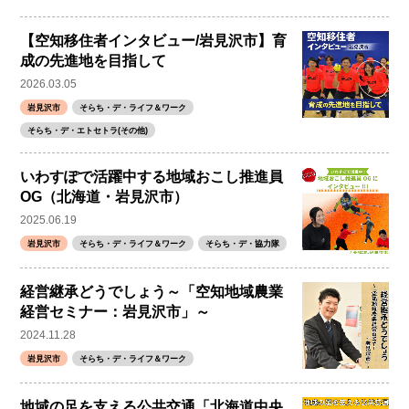
【空知移住者インタビュー/岩見沢市】育
成の先進地を目指して
2026.03.05
岩見沢市
そらち・デ・ライフ＆ワーク
そらち・デ・エトセトラ(その他)
いわすぽで活躍中する地域おこし推進員
OG（北海道・岩見沢市）
2025.06.19
岩見沢市
そらち・デ・ライフ＆ワーク
そらち・デ・協力隊
経営継承どうでしょう～「空知地域農業
経営セミナー：岩見沢市」～
2024.11.28
岩見沢市
そらち・デ・ライフ＆ワーク
地域の足を支える公共交通「北海道中央