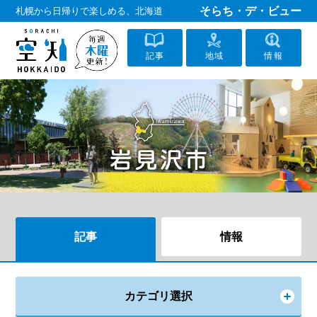
そらち・デ・ビュー
札幌から日帰りで楽しめる、北海道
記事
地域
情報
記事
情報
カテゴリ選択