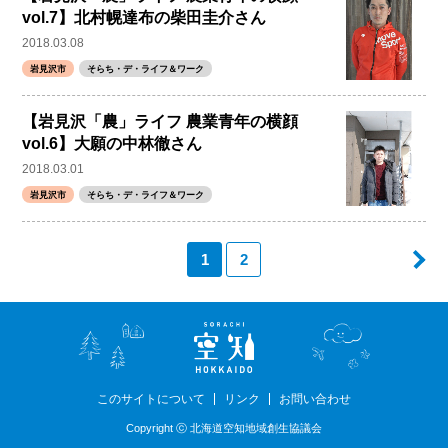
vol.7】北村幌達布の柴田圭介さん
2018.03.08
岩見沢市
そらち・デ・ライフ＆ワーク
【岩見沢「農」ライフ 農業青年の横顔
vol.6】大願の中林徹さん
2018.03.01
岩見沢市
そらち・デ・ライフ＆ワーク
1
2
このサイトについて
リンク
お問い合わせ
Copyright ⓒ 北海道空知地域創生協議会