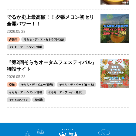
でるか史上最高額！！夕張メロン初セリ
全開パワー！！
2026.05.28
夕張市
そらち・デ・エトセトラ(その他)
そらち・デ・イベント情報
『第2回そらちオータムフェスティバル』
特設サイト
2026.05.28
空知
そらち・デ・ビュー(観光)
そらち・デ・イート(食べる)
そらち・デ・イベント情報
そらち・デ・プレイ（遊ぶ）
そらちのワイン
炭鉄港