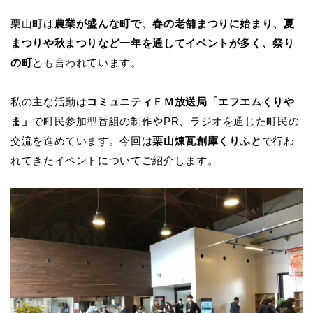
栗山町は
農業が盛んな町で、春の老舗まつりに始まり、夏
まつりや秋まつりなど一年を通してイベントが多く、祭り
の町
とも言われています。
私の主な活動は
コミュニティＦＭ放送局「エフエムくりや
ま」
で町民参加型番組の制作やPR、ラジオを通じた町民の
交流を進めています。今回は
栗山煉瓦創庫くりふと
で行わ
れてきたイベントについてご紹介します。