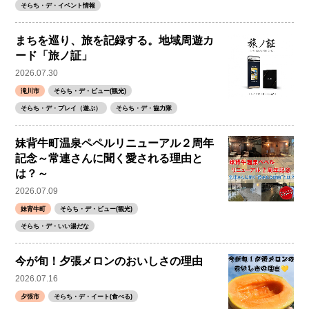
そらち・デ・イベント情報
まちを巡り、旅を記録する。地域周遊カ
ード「旅ノ証」
2026.07.30
滝川市
そらち・デ・ビュー(観光)
そらち・デ・プレイ（遊ぶ）
そらち・デ・協力隊
妹背牛町温泉ペペルリニューアル２周年
記念～常連さんに聞く愛される理由と
は？～
2026.07.09
妹背牛町
そらち・デ・ビュー(観光)
そらち・デ・いい湯だな
今が旬！夕張メロンのおいしさの理由
2026.07.16
夕張市
そらち・デ・イート(食べる)