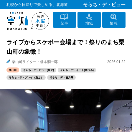
そらち・デ・ビュー
札幌から日帰りで楽しめる、北海道
記事
地域
情報
ライブからスケボー会場まで！祭りのまち栗
山町の象徴！
栗山町ライター・橋本潤一郎
2026.01.22
栗山町
そらち・デ・ビュー(観光)
そらち・デ・イート(食べる)
そらち・デ・プレイ（遊ぶ）
そらち・デ・協力隊