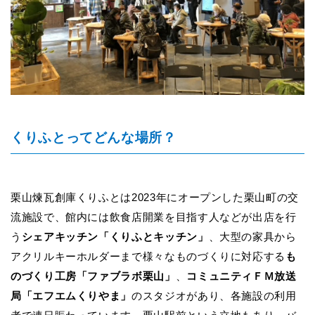
くりふとってどんな場所？
栗山煉瓦創庫くりふとは2023年にオープンした栗山町の交
流施設で、館内には飲食店開業を目指す人などが出店を行
う
シェアキッチン「くりふとキッチン」
、大型の家具から
アクリルキーホルダーまで様々なものづくりに対応する
も
のづくり工房「ファブラボ栗山」
、
コミュニティＦＭ放送
局「エフエムくりやま」
のスタジオがあり、各施設の利用