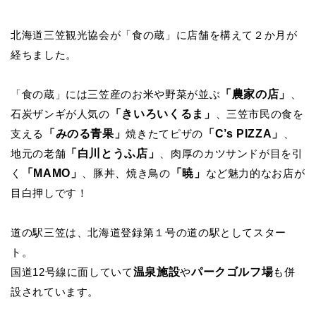
北海道三笠観光協会が「食の蔵」に店舗を構えて２か月が
経ちました。
「農家の店」
「食の蔵」には三笠産のお米や野菜が並ぶ
、
「きいろいくるま」
石炭ザンギが人気の
、三笠市民の食を
「みのる青果」
「C
’
s PIZZA
」
支える
焼きたてピザの
、
「白川とうふ店」
地元の老舗
、肉厚のカツサンドが目を引
「MAMO」
「暁」
く
、豚丼、焼き鳥の
など魅力的なお店が
目白押しです！
道の駅三笠は、北海道登録第１号の道の駅としてスター
ト。
温泉施設
パークゴルフ場
国道12号線に面していて
や
も併
設されています。