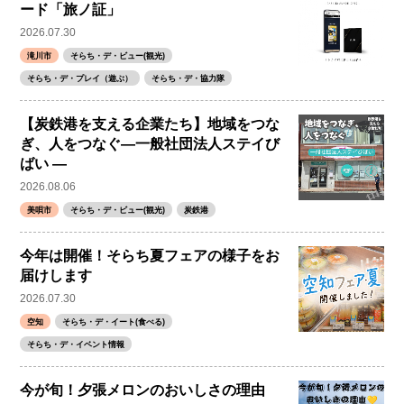
ード「旅ノ証」
2026.07.30
滝川市
そらち・デ・ビュー(観光)
そらち・デ・プレイ（遊ぶ）
そらち・デ・協力隊
【炭鉄港を支える企業たち】地域をつな
ぎ、人をつなぐ―一般社団法人ステイび
ばい ―
2026.08.06
美唄市
そらち・デ・ビュー(観光)
炭鉄港
今年は開催！そらち夏フェアの様子をお
届けします
2026.07.30
空知
そらち・デ・イート(食べる)
そらち・デ・イベント情報
今が旬！夕張メロンのおいしさの理由