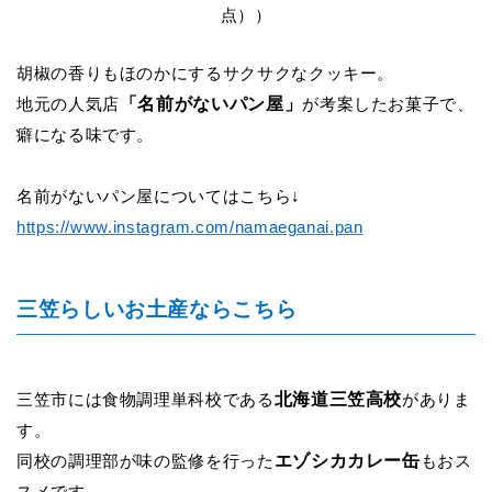
点））
胡椒の香りもほのかにするサクサクなクッキー。
「名前がないパン屋」
地元の人気店
が考案したお菓子で、
癖になる味です。
名前がないパン屋についてはこちら↓
https://www.instagram.com/namaeganai.pan
三笠らしいお土産ならこちら
北海道三笠高校
三笠市には食物調理単科校である
がありま
す。
エゾシカカレー缶
同校の調理部が味の監修を行った
もおス