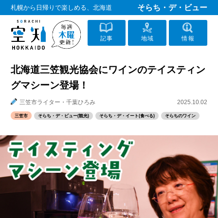
そらち・デ・ビュー
札幌から日帰りで楽しめる、北海道
記事
地域
情報
北海道三笠観光協会にワインのテイスティン
グマシーン登場！
三笠市ライター・千葉ひろみ
2025.10.02
三笠市
そらち・デ・ビュー(観光)
そらち・デ・イート(食べる)
そらちのワイン