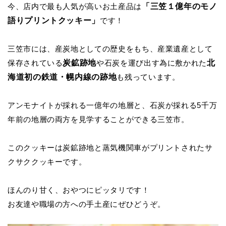
「三笠１億年のモノ
今、店内で最も人気が高いお土産品は
語りプリントクッキー」
です！
三笠市には、産炭地としての歴史をもち、産業遺産として
炭鉱跡地
北
保存されている
や石炭を運び出す為に敷かれた
海道初の鉄道・幌内線の跡地
も残っています。
アンモナイトが採れる一億年の地層と、石炭が採れる5千万
年前の地層の両方を見学することができる三笠市。
このクッキーは炭鉱跡地と蒸気機関車がプリントされたサ
クサククッキーです。
ほんのり甘く、おやつにピッタリです！
お友達や職場の方への手土産にぜひどうぞ。