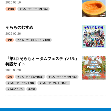
2026.07.16
夕張市
そらち・デ・イート(食べる)
そらちのむすめ
2026.02.26
空知
そらち・デ・エトセトラ(その他)
『第2回そらちオータムフェスティバル』
特設サイト
2026.05.28
空知
そらち・デ・ビュー(観光)
そらち・デ・イート(食べる)
そらち・デ・イベント情報
そらち・デ・プレイ（遊ぶ）
そらちのワイン
炭鉄港