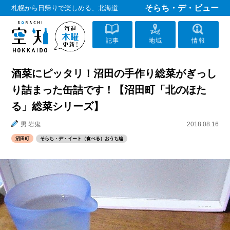
そらち・デ・ビュー
札幌から日帰りで楽しめる、北海道
記事
地域
情報
酒菜にピッタリ！沼田の手作り総菜がぎっし
り詰まった缶詰です！【沼田町「北のほた
る」総菜シリーズ】
男 岩鬼
2018.08.16
沼田町
そらち・デ・イート（食べる）おうち編