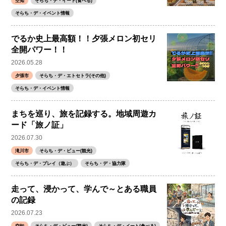
空知
そらち・デ・イート(食べる)
そらち・デ・イベント情報
でるか史上最高額！！夕張メロン初セリ
全開パワー！！
2026.05.28
夕張市
そらち・デ・エトセトラ(その他)
そらち・デ・イベント情報
まちを巡り、旅を記録する。地域周遊カ
ード「旅ノ証」
2026.07.30
滝川市
そらち・デ・ビュー(観光)
そらち・デ・プレイ（遊ぶ）
そらち・デ・協力隊
走って、浸かって、学んで～とある職員
の記録
2026.07.23
空知
そらち・デ・ビュー(観光)
そらち・デ・イート(食べる)