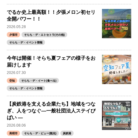
でるか史上最高額！！夕張メロン初セリ
全開パワー！！
2026.05.28
夕張市
そらち・デ・エトセトラ(その他)
そらち・デ・イベント情報
今年は開催！そらち夏フェアの様子をお
届けします
2026.07.30
空知
そらち・デ・イート(食べる)
そらち・デ・イベント情報
【炭鉄港を支える企業たち】地域をつな
ぎ、人をつなぐ―一般社団法人ステイび
ばい ―
2026.08.06
美唄市
そらち・デ・ビュー(観光)
炭鉄港