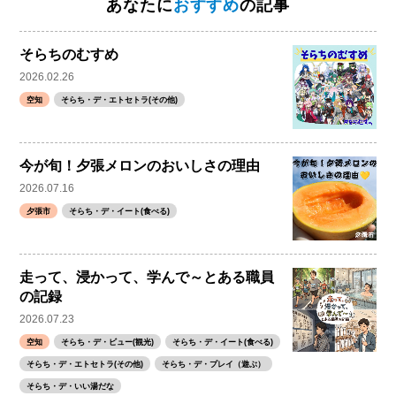
あなたに
おすすめ
の記事
そらちのむすめ
2026.02.26
空知
そらち・デ・エトセトラ(その他)
今が旬！夕張メロンのおいしさの理由
2026.07.16
夕張市
そらち・デ・イート(食べる)
走って、浸かって、学んで～とある職員
の記録
2026.07.23
空知
そらち・デ・ビュー(観光)
そらち・デ・イート(食べる)
そらち・デ・エトセトラ(その他)
そらち・デ・プレイ（遊ぶ）
そらち・デ・いい湯だな