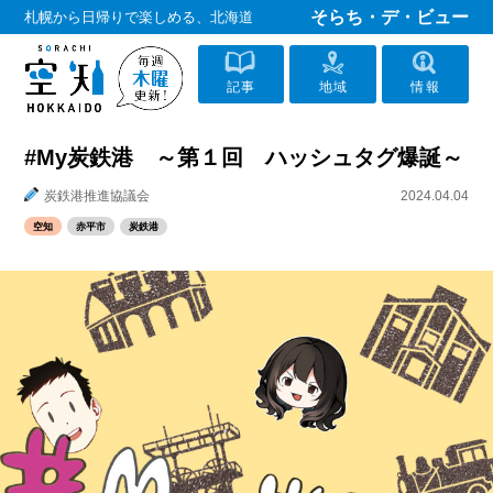
そらち・デ・ビュー
札幌から日帰りで楽しめる、北海道
記事
地域
情報
#My炭鉄港 ～第１回 ハッシュタグ爆誕～
炭鉄港推進協議会
2024.04.04
空知
赤平市
炭鉄港