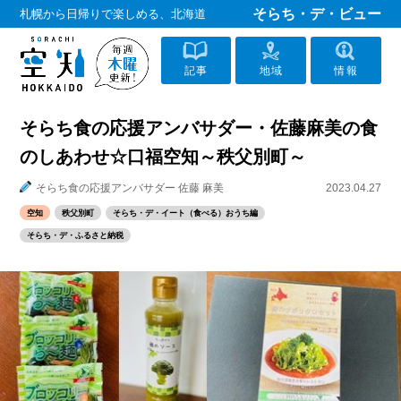
そらち・デ・ビュー
札幌から日帰りで楽しめる、北海道
記事
地域
情報
そらち食の応援アンバサダー・佐藤麻美の食
のしあわせ☆口福空知～秩父別町～
そらち食の応援アンバサダー 佐藤 麻美
2023.04.27
空知
秩父別町
そらち・デ・イート（食べる）おうち編
そらち・デ・ふるさと納税