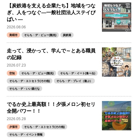
【炭鉄港を支える企業たち】地域をつな
ぎ、人をつなぐ―一般社団法人ステイび
ばい ―
2026.08.06
美唄市
そらち・デ・ビュー(観光)
炭鉄港
走って、浸かって、学んで～とある職員
の記録
2026.07.23
空知
そらち・デ・ビュー(観光)
そらち・デ・イート(食べる)
そらち・デ・エトセトラ(その他)
そらち・デ・プレイ（遊ぶ）
そらち・デ・いい湯だな
でるか史上最高額！！夕張メロン初セリ
全開パワー！！
2026.05.28
夕張市
そらち・デ・エトセトラ(その他)
そらち・デ・イベント情報