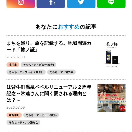
0
あなたに
おすすめ
の記事
まちを巡り、旅を記録する。地域周遊カ
ード「旅ノ証」
2026.07.30
滝川市
そらち・デ・ビュー(観光)
そらち・デ・プレイ（遊ぶ）
そらち・デ・協力隊
妹背牛町温泉ペペルリニューアル２周年
記念～常連さんに聞く愛される理由と
は？～
2026.07.09
妹背牛町
そらち・デ・ビュー(観光)
そらち・デ・いい湯だな