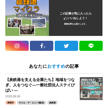
この記事が気に入ったら
いいねしよう！
最新記事をお届けします。
0
あなたに
おすすめ
の記事
【炭鉄港を支える企業たち】地域をつな
ぎ、人をつなぐ―一般社団法人ステイび
ばい ―
2026.08.06
美唄市
そらち・デ・ビュー(観光)
炭鉄港