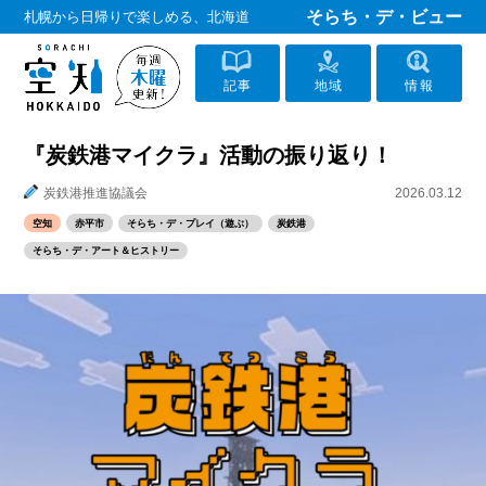
そらち・デ・ビュー
札幌から日帰りで楽しめる、北海道
記事
地域
情報
『炭鉄港マイクラ』活動の振り返り！
炭鉄港推進協議会
2026.03.12
空知
赤平市
そらち・デ・プレイ（遊ぶ）
炭鉄港
そらち・デ・アート＆ヒストリー