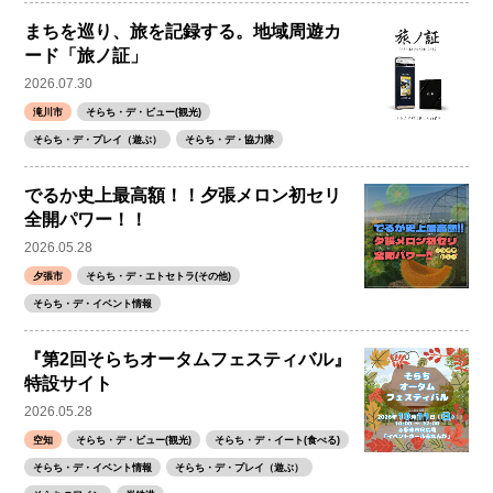
まちを巡り、旅を記録する。地域周遊カ
ード「旅ノ証」
2026.07.30
滝川市
そらち・デ・ビュー(観光)
そらち・デ・プレイ（遊ぶ）
そらち・デ・協力隊
でるか史上最高額！！夕張メロン初セリ
全開パワー！！
2026.05.28
夕張市
そらち・デ・エトセトラ(その他)
そらち・デ・イベント情報
『第2回そらちオータムフェスティバル』
特設サイト
2026.05.28
空知
そらち・デ・ビュー(観光)
そらち・デ・イート(食べる)
そらち・デ・イベント情報
そらち・デ・プレイ（遊ぶ）