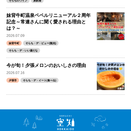
そらちのワイン
炭鉄港
妹背牛町温泉ペペルリニューアル２周年
記念～常連さんに聞く愛される理由と
は？～
2026.07.09
妹背牛町
そらち・デ・ビュー(観光)
そらち・デ・いい湯だな
今が旬！夕張メロンのおいしさの理由
2026.07.16
夕張市
そらち・デ・イート(食べる)