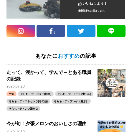
いいねしよう！
最新記事をお届けします。
0
あなたに
おすすめ
の記事
走って、浸かって、学んで～とある職員
の記録
2026.07.23
空知
そらち・デ・ビュー(観光)
そらち・デ・イート(食べる)
そらち・デ・エトセトラ(その他)
そらち・デ・プレイ（遊ぶ）
そらち・デ・いい湯だな
今が旬！夕張メロンのおいしさの理由
2026.07.16