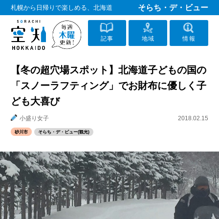
そらち・デ・ビュー
札幌から日帰りで楽しめる、北海道
記事
地域
情報
【冬の超穴場スポット】北海道子どもの国の
「スノーラフティング」でお財布に優しく子
ども大喜び
小盛り女子
2018.02.15
砂川市
そらち・デ・ビュー(観光)