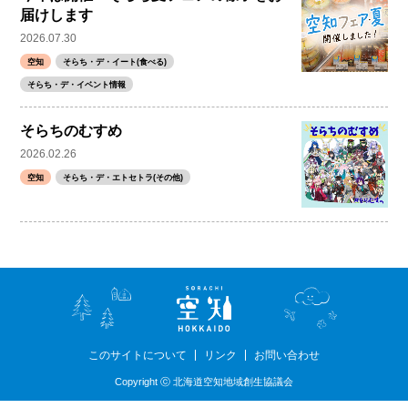
届けします
2026.07.30
空知
そらち・デ・イート(食べる)
そらち・デ・イベント情報
そらちのむすめ
2026.02.26
空知
そらち・デ・エトセトラ(その他)
このサイトについて
リンク
お問い合わせ
Copyright ⓒ 北海道空知地域創生協議会