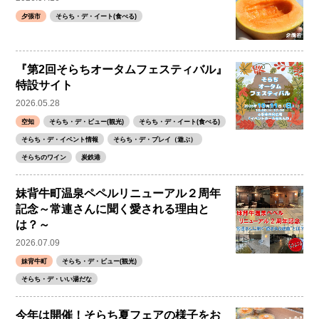
夕張市
そらち・デ・イート(食べる)
『第2回そらちオータムフェスティバル』
特設サイト
2026.05.28
空知
そらち・デ・ビュー(観光)
そらち・デ・イート(食べる)
そらち・デ・イベント情報
そらち・デ・プレイ（遊ぶ）
そらちのワイン
炭鉄港
妹背牛町温泉ペペルリニューアル２周年
記念～常連さんに聞く愛される理由と
は？～
2026.07.09
妹背牛町
そらち・デ・ビュー(観光)
そらち・デ・いい湯だな
今年は開催！そらち夏フェアの様子をお