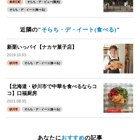
奈井江町
そらち・デ・ビュー(観光)
そらち・デ・イート(食べる)
近隣の"
そらち・デ・イート(食べる)
"
新栗いっパイ【ナカヤ菓子店】
2019.10.03
砂川市
そらち・デ・イート(食べる)
【北海道・砂川市で中華を食べるならコ
コ】口福厨房
2021.08.05
砂川市
そらち・デ・イート(食べる)
あなたに
おすすめ
の記事