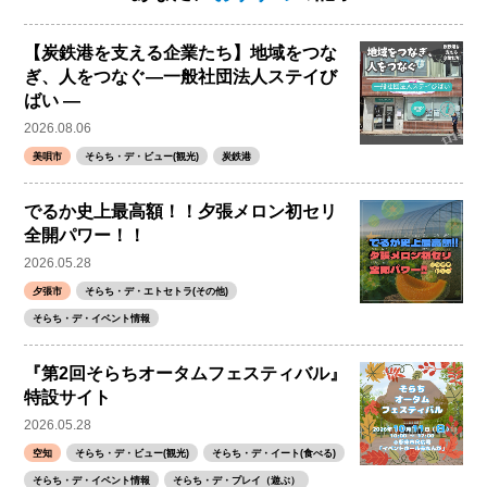
【炭鉄港を支える企業たち】地域をつな
ぎ、人をつなぐ―一般社団法人ステイび
ばい ―
2026.08.06
美唄市
そらち・デ・ビュー(観光)
炭鉄港
でるか史上最高額！！夕張メロン初セリ
全開パワー！！
2026.05.28
夕張市
そらち・デ・エトセトラ(その他)
そらち・デ・イベント情報
『第2回そらちオータムフェスティバル』
特設サイト
2026.05.28
空知
そらち・デ・ビュー(観光)
そらち・デ・イート(食べる)
そらち・デ・イベント情報
そらち・デ・プレイ（遊ぶ）