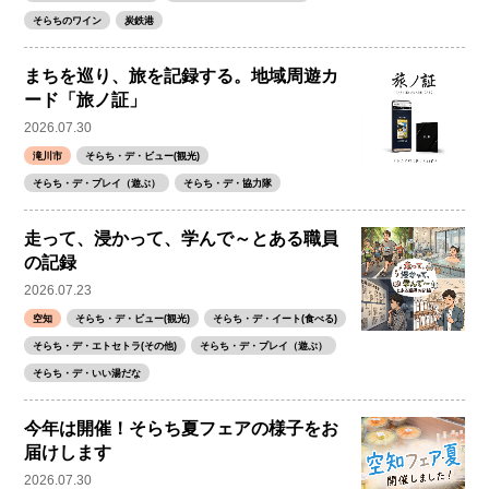
そらちのワイン
炭鉄港
まちを巡り、旅を記録する。地域周遊カ
ード「旅ノ証」
2026.07.30
滝川市
そらち・デ・ビュー(観光)
そらち・デ・プレイ（遊ぶ）
そらち・デ・協力隊
走って、浸かって、学んで～とある職員
の記録
2026.07.23
空知
そらち・デ・ビュー(観光)
そらち・デ・イート(食べる)
そらち・デ・エトセトラ(その他)
そらち・デ・プレイ（遊ぶ）
そらち・デ・いい湯だな
今年は開催！そらち夏フェアの様子をお
届けします
2026.07.30