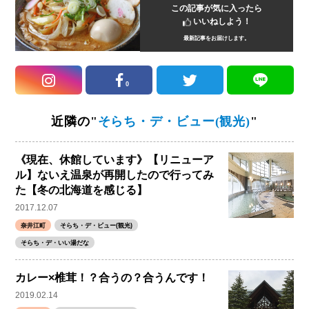
この記事が気に入ったら
いいねしよう！
最新記事をお届けします。
0
近隣の"
そらち・デ・ビュー(観光)
"
《現在、休館しています》【リニューア
ル】ないえ温泉が再開したので行ってみ
た【冬の北海道を感じる】
2017.12.07
奈井江町
そらち・デ・ビュー(観光)
そらち・デ・いい湯だな
カレー×椎茸！？合うの？合うんです！
2019.02.14