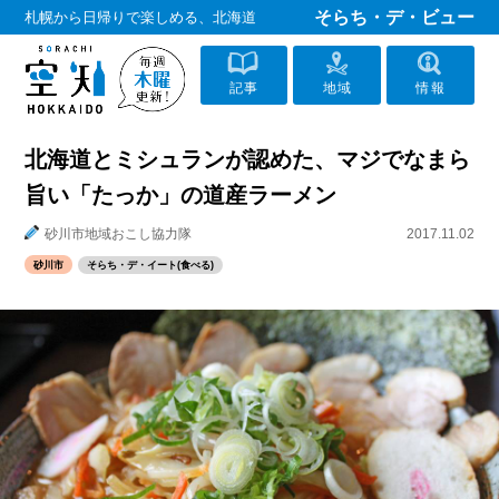
そらち・デ・ビュー
札幌から日帰りで楽しめる、北海道
記事
地域
情報
北海道とミシュランが認めた、マジでなまら
旨い「たっか」の道産ラーメン
砂川市地域おこし協力隊
2017.11.02
砂川市
そらち・デ・イート(食べる)