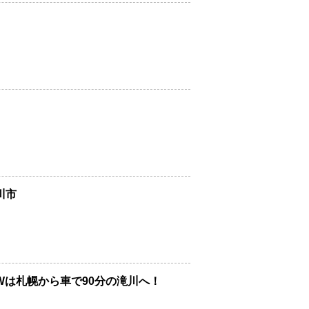
）
川市
Wは札幌から車で90分の滝川へ！