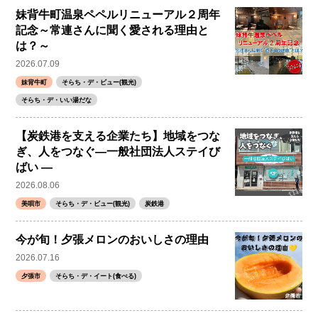
妹背牛町温泉ペペルリニューアル２周年
記念～常連さんに聞く愛される理由と
は？～
2026.07.09
妹背牛町
そらち・デ・ビュー(観光)
そらち・デ・いい湯だな
【炭鉄港を支える企業たち】地域をつな
ぎ、人をつなぐ―一般社団法人ステイび
ばい ―
2026.08.06
美唄市
そらち・デ・ビュー(観光)
炭鉄港
今が旬！夕張メロンのおいしさの理由
2026.07.16
夕張市
そらち・デ・イート(食べる)