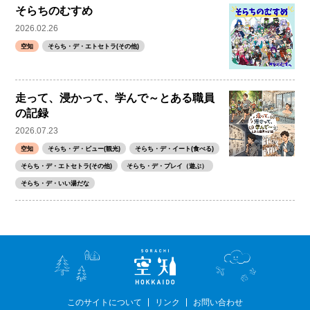
そらちのむすめ
2026.02.26
空知
そらち・デ・エトセトラ(その他)
走って、浸かって、学んで～とある職員
の記録
2026.07.23
空知
そらち・デ・ビュー(観光)
そらち・デ・イート(食べる)
そらち・デ・エトセトラ(その他)
そらち・デ・プレイ（遊ぶ）
そらち・デ・いい湯だな
このサイトについて
リンク
お問い合わせ