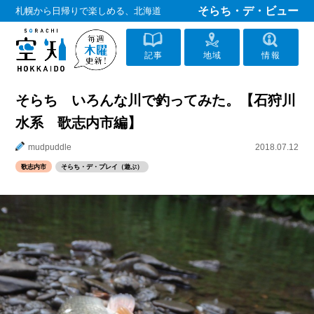
そらち・デ・ビュー
札幌から日帰りで楽しめる、北海道
記事
地域
情報
そらち いろんな川で釣ってみた。【石狩川
水系 歌志内市編】
mudpuddle
2018.07.12
歌志内市
そらち・デ・プレイ（遊ぶ）