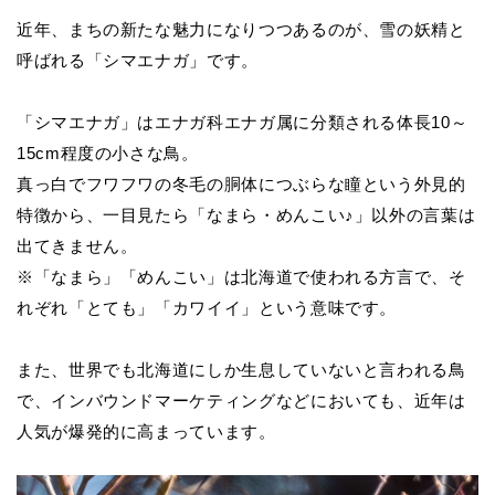
近年、まちの新たな魅力になりつつあるのが、雪の妖精と
呼ばれる「シマエナガ」です。
「シマエナガ」はエナガ科エナガ属に分類される体長
10
～
15cm
程度の小さな鳥。
真っ白でフワフワの冬毛の胴体につぶらな瞳という外見的
特徴から、一目見たら「なまら・めんこい
♪
」以外の言葉は
出てきません。
※「なまら」「めんこい」は北海道で使われる方言で、そ
れぞれ「とても」「カワイイ」という意味です。
また、世界でも北海道にしか生息していないと言われる鳥
で、インバ
ウンドマーケティングなどにおいても、近年は
人気が爆発的に高まっています。