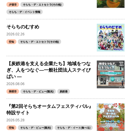
夕張市
そらち・デ・エトセトラ(その他)
そらち・デ・イベント情報
そらちのむすめ
2026.02.26
空知
そらち・デ・エトセトラ(その他)
【炭鉄港を支える企業たち】地域をつな
ぎ、人をつなぐ―一般社団法人ステイび
ばい ―
2026.08.06
美唄市
そらち・デ・ビュー(観光)
炭鉄港
『第2回そらちオータムフェスティバル』
特設サイト
2026.05.28
空知
そらち・デ・ビュー(観光)
そらち・デ・イート(食べる)