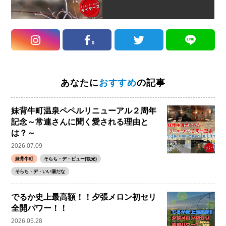
0
あなたに
おすすめ
の記事
妹背牛町温泉ペペルリニューアル２周年
記念～常連さんに聞く愛される理由と
は？～
2026.07.09
妹背牛町
そらち・デ・ビュー(観光)
そらち・デ・いい湯だな
でるか史上最高額！！夕張メロン初セリ
全開パワー！！
2026.05.28