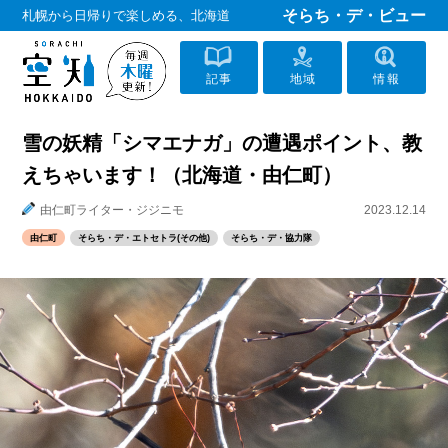
そらち・デ・ビュー
札幌から日帰りで楽しめる、北海道
記事
地域
情報
雪の妖精「シマエナガ」の遭遇ポイント、教
えちゃいます！（北海道・由仁町）
由仁町ライター・ジジニモ
2023.12.14
由仁町
そらち・デ・エトセトラ(その他)
そらち・デ・協力隊