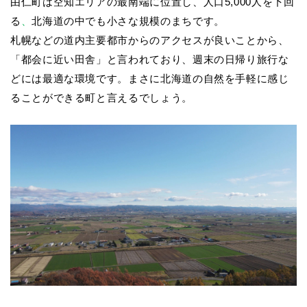
由仁町は空知
エリアの最南端に
位置し、人口
5,000
人を下回
る
、
北海道の中でも小さな
規模のまちです。
札幌などの道内主要都市からのアクセスが良いことから、
「都会に近い田舎」と言われており、週末の日帰り旅行な
どには最適な環境です。まさに北海道の自然を手軽に感じ
ることができる町と言えるでしょう。