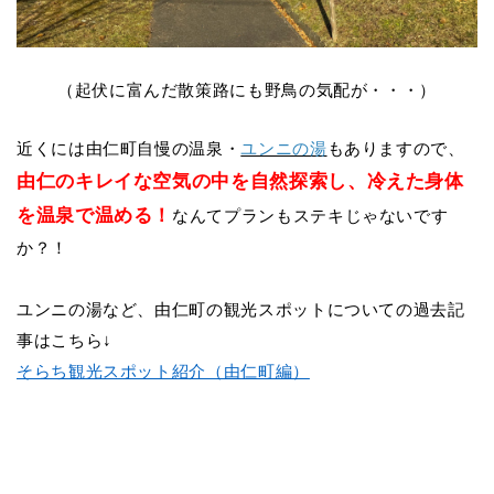
（起伏に富んだ散策路にも野鳥の気配が・・・）
近くには由仁町自慢の温泉・
ユンニの湯
もありますので、
由仁のキレイな空気の中を自然探索し、冷えた身体
を温泉で温める！
なんてプランもステキじゃないです
か？！
ユンニの湯
など、由仁町の観光スポットについての過去記
事はこちら↓
そらち観光スポット紹介（由仁町編）