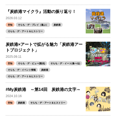
『炭鉄港マイクラ』活動の振り返り！
2026.03.12
空知
そらち・デ・プレイ（遊ぶ）
炭鉄港
そらち・デ・アート＆ヒストリー
炭鉄港×アートで拡がる魅力「炭鉄港アー
トプロジェクト」
2025.09.11
空知
そらち・デ・ビュー(観光)
そらち・デ・イート(食べる)
そらち・デ・イベント情報
炭鉄港
そらち・デ・アート＆ヒストリー
#My炭鉄港 ～第14回 炭鉄港の文字～
2024.10.16
空知
炭鉄港
そらち・デ・アート＆ヒストリー