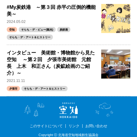
#My炭鉄港 ～第３回 赤平の圧倒的機能
美～
2024.05.02
空知
そらち・デ・ビュー(観光)
炭鉄港
そらち・デ・アート＆ヒストリー
インタビュー 美術館・博物館から見た
空知 ～第２回 夕張市美術館 元館
長 上木 和正さん（炭鉱絵画のご紹
介）～
2021.11.11
夕張市
そらち・デ・アート＆ヒストリー
このサイトについて
リンク
お問い合わせ
Copyright ⓒ 北海道空知地域創生協議会