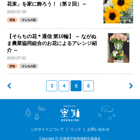
花束」を家に飾ろう！（第２回）～
2020.07.09
空知
そらちの花
【そらちの花＊通信 第10輪】 ～ ながぬ
ま農業協同組合のお花によるアレンジ紹
介 ～
2020.07.02
空知
そらちの花
3
4
5
6
このサイトについて
リンク
お問い合わせ
Copyright ⓒ 北海道空知地域創生協議会