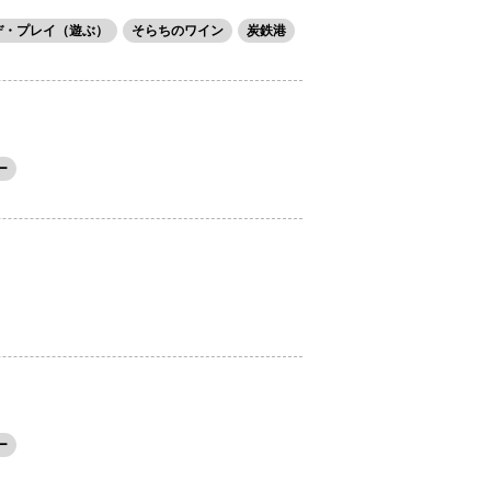
デ・プレイ（遊ぶ）
そらちのワイン
炭鉄港
ー
ー