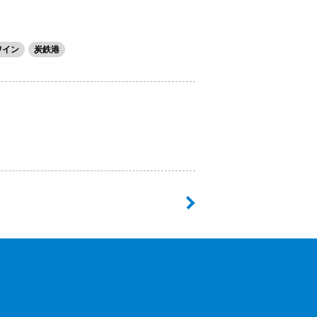
ワイン
炭鉄港