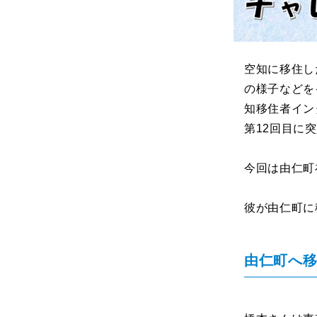
空知に移住し
の様子などを
知移住者イン
第12回目に
今回は由仁町
彼が由仁町に
由仁町へ