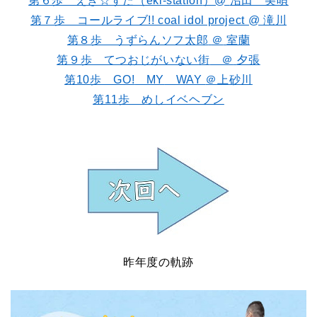
第６歩 えき☆すた（eki-station
）@
沼田 美唄
第７歩 コールライブ!! coal idol project @
滝川
第８歩 うずらんソフ太郎
＠
室蘭
第９歩 てつおじがいない街
＠
夕張
第10
歩 GO!
MY
WAY
＠
上砂川
第11
歩 めしイベヘブン
昨年度の軌跡