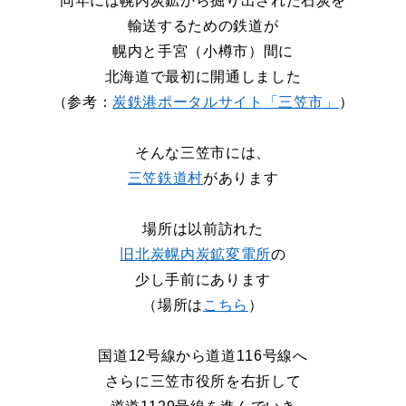
同年には幌内炭鉱から掘り出された石炭を
輸送するための鉄道が
幌内と手宮（小樽市）間に
北海道で最初に開通しました
（参考：
炭鉄港ポータルサイト
「
三笠市
」
）
そんな三笠市には、
三笠鉄道村
があります
場所は以前訪れた
旧北炭幌内
炭鉱
変電所
の
少し手前にあります
（場所は
こちら
）
国道12号線から道道116号線へ
さらに三笠市役所を右折して