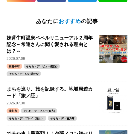
あなたに
おすすめ
の記事
妹背牛町温泉ペペルリニューアル２周年
記念～常連さんに聞く愛される理由と
は？～
2026.07.09
妹背牛町
そらち・デ・ビュー(観光)
そらち・デ・いい湯だな
まちを巡り、旅を記録する。地域周遊カ
ード「旅ノ証」
2026.07.30
滝川市
そらち・デ・ビュー(観光)
そらち・デ・プレイ（遊ぶ）
そらち・デ・協力隊
でるか史上最高額！！夕張メロン初セリ