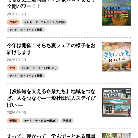
全開パワー！！
2026.05.28
夕張市
そらち・デ・エトセトラ(その他)
そらち・デ・イベント情報
今年は開催！そらち夏フェアの様子をお
届けします
2026.07.30
空知
そらち・デ・イート(食べる)
そらち・デ・イベント情報
【炭鉄港を支える企業たち】地域をつな
ぎ、人をつなぐ―一般社団法人ステイび
ばい ―
2026.08.06
美唄市
そらち・デ・ビュー(観光)
炭鉄港
走って、浸かって、学んで～とある職員