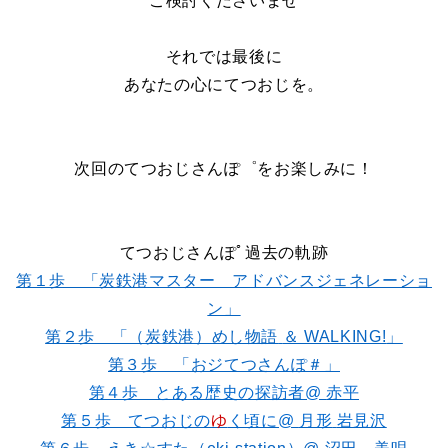
ご検討くださいませ
それでは最後に
あなたの心にてつおじを。
次回のてつおじさんぽ゜をお楽しみに！
てつおじさんぽﾟ過去の軌跡
第１歩 「炭鉄港マスター アドバンスジェネレーショ
ン」
第２歩 「（炭鉄港）めし物語
＆ WALKING!
」
第３歩 「おジてつさんぽ＃」
第４歩 とある歴史の探訪者@
赤平
第５歩 てつおじの
ゆ
く頃に@
月形
岩見沢