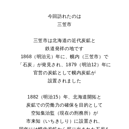
今回訪れたのは
三笠市
三笠市は北海道の近代炭鉱と
鉄道発祥の地です
1868
（明治元）年に、幌内（三笠市）で
「石炭」が
発見され、1879（明治12）年に
官営の炭鉱として幌内炭鉱が
設置されました
1882
（明治15）年、北海道開拓と
炭鉱での労働力の確保を目的として
空知集治監（現在の刑務所）が
市来知（いちきしり）に設置され、