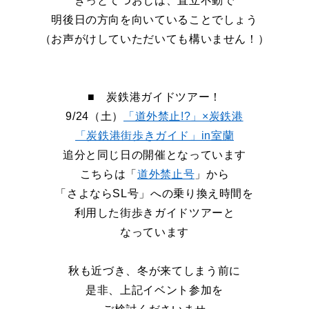
きっとてつおじは、直立不動で
明後日の方向を向いていることでしょう
（お声がけしていただいても構いません！）
■ 炭鉄港ガイドツアー！
9/24
（土）
「道外禁止!?」×炭鉄港
「炭鉄港街歩きガイド」in室蘭
追分と同じ日の開催となっています
こちらは「
道外禁止号
」から
「さよならSL号」への乗り換え時間を
利用した街歩きガイドツアーと
なっています
秋も近づき、冬が来てしまう前に
是非、上記イベント参加を