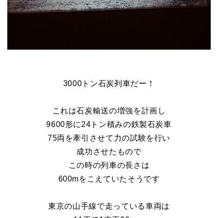
3000
トン石炭列車だー！
これは石炭輸送の増強を計画し
9600
形に24トン積みの鉄製石炭車
75
両を牽引させて力の試験を行い
成功させたもので
この時の列車の長さは
600m
をこえていたそうです
東京の山手線で走っている車両は