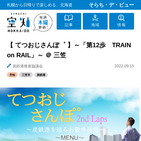
そらち・デ・ビュー
札幌から日帰りで楽しめる、北海道
記事
地域
情報
【 てつおじさんぽ゜ 】～「第12歩 TRAIN
on RAIL」～ ＠ 三笠
炭鉄港推進協議会
2022.09.15
空知
三笠市
炭鉄港