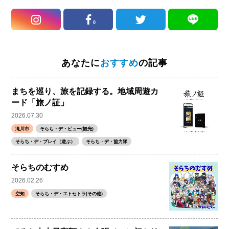
0
あなたに
おすすめ
の記事
まちを巡り、旅を記録する。地域周遊カ
ード「旅ノ証」
2026.07.30
滝川市
そらち・デ・ビュー(観光)
そらち・デ・プレイ（遊ぶ）
そらち・デ・協力隊
そらちのむすめ
2026.02.26
空知
そらち・デ・エトセトラ(その他)