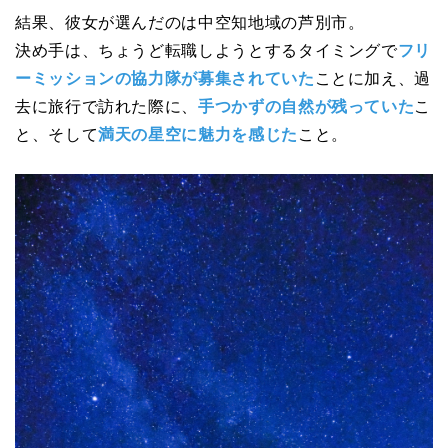
結果、彼女が選んだのは中空知地域の芦別市。
決め手は、ちょうど転職しようとするタイミングで
フリ
ーミッションの協力隊が募集されていた
ことに加え、過
去に旅行で訪れた際に、
手つかずの自然が残っていた
こ
と、そして
満天の星空に魅力を感じた
こと。