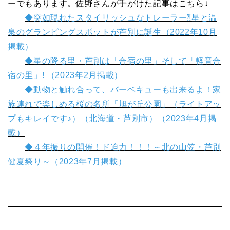
ーでもあります。佐野さんが手がけた記事はこちら↓
◆突如現れたスタイリッシュなトレーラー⁈星と温
泉のグランピングスポットが芦別に誕生（2022年10月
掲載）
◆星の降る里・芦別は「合宿の里」そして「軽音合
宿の里」! （2023年2月掲載）
◆動物と触れ合って、バーベキューも出来るよ！家
族連れで楽しめる桜の名所「旭が丘公園」（ライトアッ
プもキレイです♪）（北海道・芦別市）（2023年4月掲
載）
◆４年振りの開催！ド迫力！！！～北の山笠・芦別
健夏祭り～（2023年7月掲載）