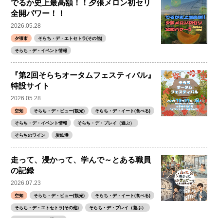
でるか史上最高額！！夕張メロン初セリ
全開パワー！！
2026.05.28
夕張市
そらち・デ・エトセトラ(その他)
そらち・デ・イベント情報
『第2回そらちオータムフェスティバル』
特設サイト
2026.05.28
空知
そらち・デ・ビュー(観光)
そらち・デ・イート(食べる)
そらち・デ・イベント情報
そらち・デ・プレイ（遊ぶ）
そらちのワイン
炭鉄港
走って、浸かって、学んで～とある職員
の記録
2026.07.23
空知
そらち・デ・ビュー(観光)
そらち・デ・イート(食べる)
そらち・デ・エトセトラ(その他)
そらち・デ・プレイ（遊ぶ）