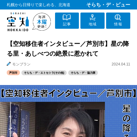
そらち・デ・ビュー
札幌から日帰りで楽しめる、北海道
記事
地域
情報
【空知移住者インタビュー／芦別市】星の降
る里・あしべつの絶景に惹かれて
モンブラン
2024.04.11
芦別市
そらち・デ・エトセトラ(その他)
そらち・デ・協力隊