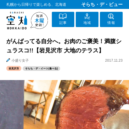
そらち・デ・ビュー
札幌から日帰りで楽しめる、北海道
記事
地域
情報
がんばってる自分へ。お肉のご褒美！満腹シ
ュラスコ!!【岩見沢市 大地のテラス】
小盛り女子
2017.11.23
岩見沢市
そらち・デ・イート(食べる)