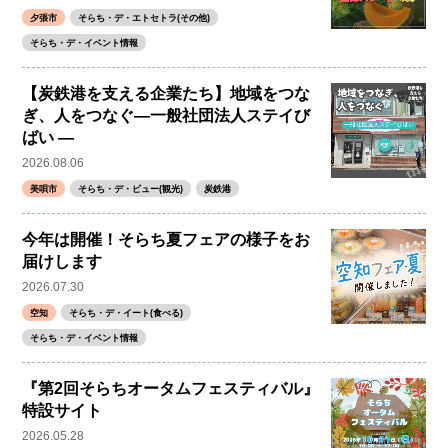
夕張市
そらち・デ・エトセトラ(その他)
そらち・デ・イベント情報
【炭鉄港を支える企業たち】地域をつな
ぎ、人をつなぐ―一般社団法人ステイび
ばい ―
2026.08.06
美唄市
そらち・デ・ビュー(観光)
炭鉄港
今年は開催！そらち夏フェアの様子をお
届けします
2026.07.30
空知
そらち・デ・イート(食べる)
そらち・デ・イベント情報
『第2回そらちオータムフェスティバル』
特設サイト
2026.05.28