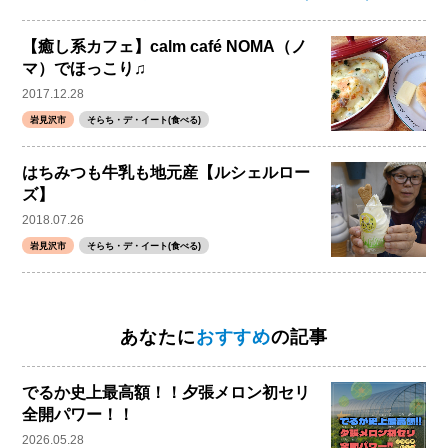
【癒し系カフェ】calm café NOMA（ノ
マ）でほっこり♫
2017.12.28
岩見沢市
そらち・デ・イート(食べる)
はちみつも牛乳も地元産【ルシェルロー
ズ】
2018.07.26
岩見沢市
そらち・デ・イート(食べる)
あなたに
おすすめ
の記事
でるか史上最高額！！夕張メロン初セリ
全開パワー！！
2026.05.28