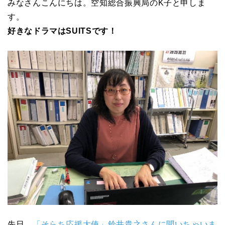
みなさんこんにちは。空知総合振興局のK子と申しま
す。
好きなドラマはSUITSです！
先日、
「そらち応援大使」鈴井貴之さんに聞いちゃいま