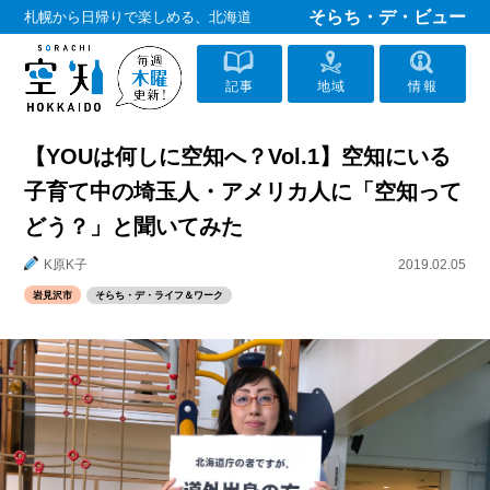
そらち・デ・ビュー
札幌から日帰りで楽しめる、北海道
記事
地域
情報
【YOUは何しに空知へ？Vol.1】空知にいる
子育て中の埼玉人・アメリカ人に「空知って
どう？」と聞いてみた
K原K子
2019.02.05
岩見沢市
そらち・デ・ライフ＆ワーク