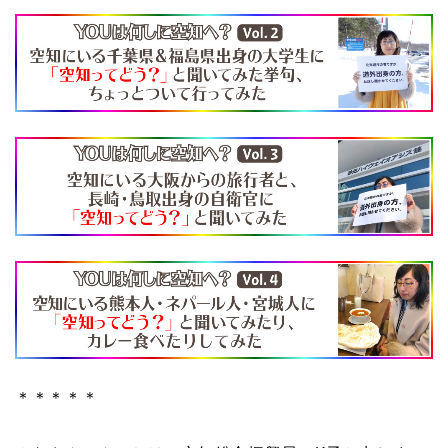
＊＊＊＊＊