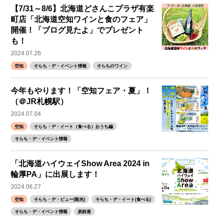
【7/31～8/6】北海道どさんこプラザ有楽
町店「北海道空知ワインと食のフェア」
開催！「ブログ見たよ」でプレゼント
も！
2024.07.26
空知
そらち・デ・イベント情報
そらちのワイン
今年もやります！「空知フェア・夏」！
（＠JR札幌駅）
2024.07.04
空知
そらち・デ・イート（食べる）おうち編
そらち・デ・イベント情報
「北海道ハイウェイShow Area 2024 in
輪厚PA」に出展します！
2024.06.27
空知
そらち・デ・ビュー(観光)
そらち・デ・イート(食べる)
そらち・デ・イベント情報
炭鉄港