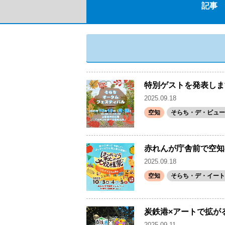
記事
特別ゲストを発表しま
2025.09.18
空知
そらち・デ・ビュー(
赤れんが庁舎前で空知
2025.09.18
空知
そらち・デ・イート
炭鉄港×アートで拡が
2025.09.11