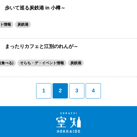
 歩いて巡る炭鉄港 in 小樽～
ト情報
炭鉄港
5回 まったりカフェと江別のれんが～
(食べる)
そらち・デ・イベント情報
炭鉄港
1
2
3
4