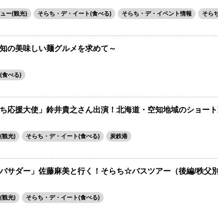
ュー(観光)
そらち・デ・イート(食べる)
そらち・デ・イベント情報
そら
知の美味しい麺グルメを求めて～
(食べる)
ち応援大使」鈴井貴之さん出演！北海道・空知地域のショート動画を
観光)
そらち・デ・イート(食べる)
炭鉄港
バサダー」佐藤麻美と行く！そらち☆バスツアー（後編/秩父
観光)
そらち・デ・イート(食べる)