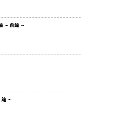
～ 前編 ～
編 ～