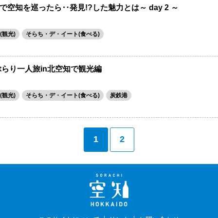
空知を巡ったら‥発見!?した魅力とは～ day 2 ～
観光)
そらち・デ・イート(食べる)
ぶらり一人旅in北空知で観光編
観光)
そらち・デ・イート(食べる)
炭鉄港
1
2