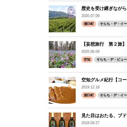
歴史を受け継ぎながら
2020.07.09
浦臼町
そらち・デ・イー
【妄想旅行 第２旅】
2020.06.04
空知
そらち・デ・ビュー(
空知グルメ紀行【コー
2019.12.18
浦臼町
そらち・デ・イー
見た目はおたる、ブド
2018.09.27