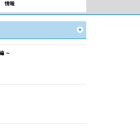
情報
編 ～