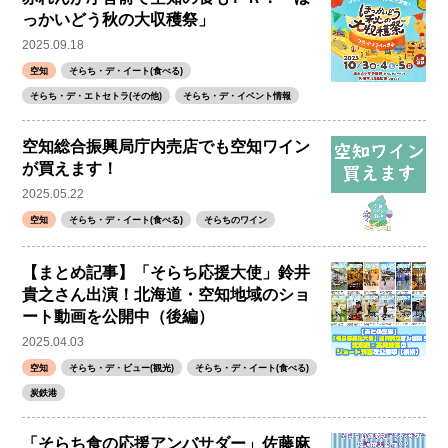
っかいどう秋の大収穫祭」
2025.09.18
空知
そらち・デ・イート(食べる)
そらち・デ・エトセトラ(その他)
そらち・デ・イベント情報
空知総合振興局庁内売店でも空知ワイン
が買えます！
2025.05.22
空知
そらち・デ・イート(食べる)
そらちのワイン
【まとめ記事】「そらち応援大使」鈴井
貴之さん出演！北海道・空知地域のショ
ート動画を公開中（後編）
2025.04.03
空知
そらち・デ・ビュー(観光)
そらち・デ・イート(食べる)
炭鉄港
「そらち食の応援アンバサダー」佐藤麻