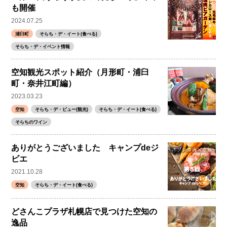
も開催
2024.07.25
浦臼町
そらち・デ・イート(食べる)
そらち・デ・イベント情報
空知観光スポット紹介（月形町・浦臼
町・奈井江町編）
2023.03.23
空知
そらち・デ・ビュー(観光)
そらち・デ・イート(食べる)
そらちのワイン
ありがとうございました キャンプdeジ
ビエ
2021.10.28
空知
そらち・デ・イート(食べる)
どさんこプラザ札幌店で見つけた空知の
逸品