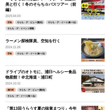
美と行く！冬のそらち☆バスツアー（前
編）
2025.04.03
空知
そらち・デ・ビュー(観光)
そらち・デ・イート(食べる)
そらち・デ・イベント情報
ラーメン探検隊員、空知を行く
2024.11.28
空知
そらち・デ・イート(食べる)
ドライブのオトモに、浦臼ヘルシー食品
物産館！＠北海道・浦臼町
2024.10.31
浦臼町
そらち・デ・ビュー(観光)
そらち・デ・イート(食べる)
「第13回うらうす夏の味覚まつり」今年