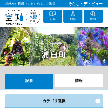
そらち・デ・ビュー
札幌から日帰りで楽しめる、北海道
記事
地域
情報
記事
情報
カテゴリ選択