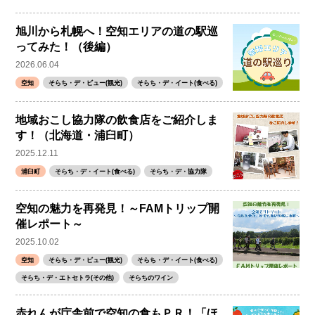
旭川から札幌へ！空知エリアの道の駅巡
ってみた！（後編）
2026.06.04
空知
そらち・デ・ビュー(観光)
そらち・デ・イート(食べる)
地域おこし協力隊の飲食店をご紹介しま
す！（北海道・浦臼町）
2025.12.11
浦臼町
そらち・デ・イート(食べる)
そらち・デ・協力隊
空知の魅力を再発見！～FAMトリップ開
催レポート～
2025.10.02
空知
そらち・デ・ビュー(観光)
そらち・デ・イート(食べる)
そらち・デ・エトセトラ(その他)
そらちのワイン
赤れんが庁舎前で空知の食もＰＲ！「ほ