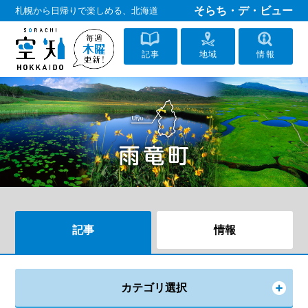
そらち・デ・ビュー
札幌から日帰りで楽しめる、北海道
記事
地域
情報
記事
情報
カテゴリ選択