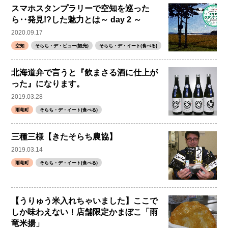
スマホスタンプラリーで空知を巡った
ら‥発見!?した魅力とは～ day 2 ～
2020.09.17
空知
そらち・デ・ビュー(観光)
そらち・デ・イート(食べる)
北海道弁で言うと『飲まさる酒に仕上が
った』になります。
2019.03.28
雨竜町
そらち・デ・イート(食べる)
三種三様【きたそらち農協】
2019.03.14
雨竜町
そらち・デ・イート(食べる)
【うりゅう米入れちゃいました】ここで
しか味わえない！店舗限定かまぼこ「雨
竜米揚」