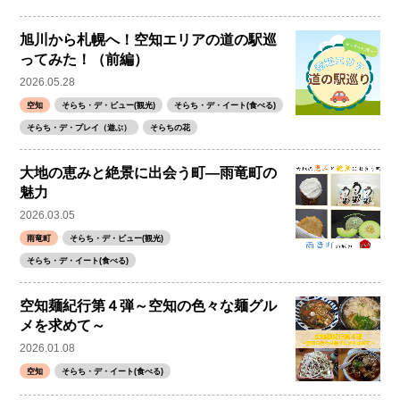
旭川から札幌へ！空知エリアの道の駅巡
ってみた！（前編）
2026.05.28
空知
そらち・デ・ビュー(観光)
そらち・デ・イート(食べる)
そらち・デ・プレイ（遊ぶ）
そらちの花
大地の恵みと絶景に出会う町―雨竜町の
魅力
2026.03.05
雨竜町
そらち・デ・ビュー(観光)
そらち・デ・イート(食べる)
空知麺紀行第４弾～空知の色々な麺グル
メを求めて～
2026.01.08
空知
そらち・デ・イート(食べる)