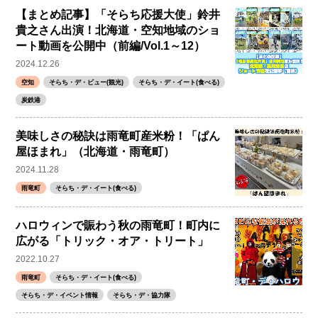
【まとめ記事】「そらち応援大使」鈴井
貴之さん出演！北海道・空知地域のショ
ート動画を公開中（前編/Vol.1～12）
2024.12.26
空知
そらち・デ・ビュー(観光)
そらち・デ・イート(食べる)
炭鉄港
美味しさの秘訣は雨竜町産米粉！「ぱん
屋ほまれ」（北海道・雨竜町）
2024.11.28
雨竜町
そらち・デ・イート(食べる)
ハロウィンで賑わう秋の雨竜町！町内に
広がる「トリック・オア・トリート」
2022.10.27
雨竜町
そらち・デ・イート(食べる)
そらち・デ・イベント情報
そらち・デ・協力隊