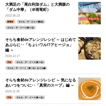
大満足の「尾白利加ダム」と大満腹の
「ダム中華」（＠雨竜町）
2022.06.23
雨竜町
そらち・デ・ビュー(観光)
そらち・デ・イート(食べる)
そらち食材deアレンジレシピ ～ はじめて
あぶらに‥「ちょいワル!?アヒージョ」
編 ～
2020.12.17
空知
そらち・デ・イート(食べる)
そらち・デ・イート（食べる）おうち編
そらち食材deアレンジレシピ ～ 気になる
あいつをついに‥「真実のスープ」編 ～
2020.11.26
空知
そらち・デ・イート(食べる)