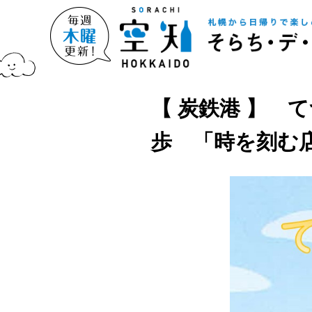
【 炭鉄港 】 
歩 「時を刻む店