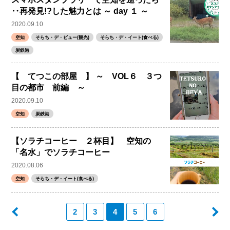
‥再発見!?した魅力とは ～ day １ ～
2020.09.10
空知
そらち・デ・ビュー(観光)
そらち・デ・イート(食べる)
炭鉄港
【 てつこの部屋 】 ～ VOL６ ３つ
目の都市 前編 ～
2020.09.10
空知
炭鉄港
【ソラチコーヒー ２杯目】 空知の
「名水」でソラチコーヒー
2020.08.06
空知
そらち・デ・イート(食べる)
2
3
4
5
6