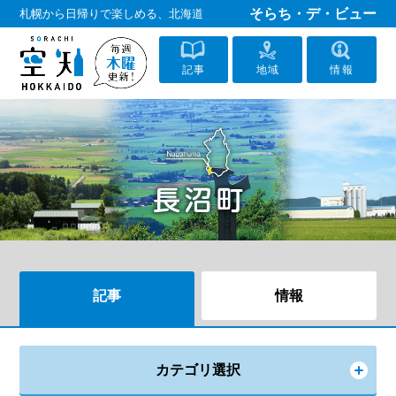
そらち・デ・ビュー
札幌から日帰りで楽しめる、北海道
記事
地域
情報
記事
情報
カテゴリ選択