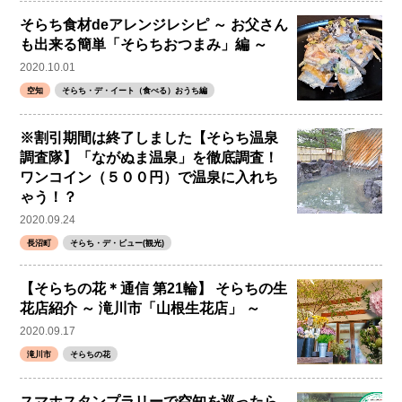
そらち食材deアレンジレシピ ～ お父さん
も出来る簡単「そらちおつまみ」編 ～
2020.10.01
空知
そらち・デ・イート（食べる）おうち編
※割引期間は終了しました【そらち温泉
調査隊】「ながぬま温泉」を徹底調査！
ワンコイン（５００円）で温泉に入れち
ゃう！？
2020.09.24
長沼町
そらち・デ・ビュー(観光)
【そらちの花＊通信 第21輪】 そらちの生
花店紹介 ～ 滝川市「山根生花店」 ～
2020.09.17
滝川市
そらちの花
スマホスタンプラリーで空知を巡ったら