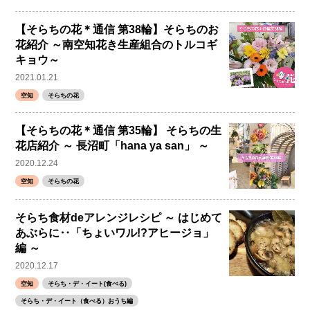
【そらちの花＊通信 第38輪】そらちのお
花紹介 ～南空知花き生産組合のトルコギ
キョウ～
2021.01.21
空知
そらちの花
【そらちの花＊通信 第35輪】 そらちの生
花店紹介 ～ 長沼町「hana ya san」 ～
2020.12.24
空知
そらちの花
そらち食材deアレンジレシピ ～ はじめて
あぶらに‥「ちょいワル!?アヒージョ」
編 ～
2020.12.17
空知
そらち・デ・イート(食べる)
そらち・デ・イート（食べる）おうち編