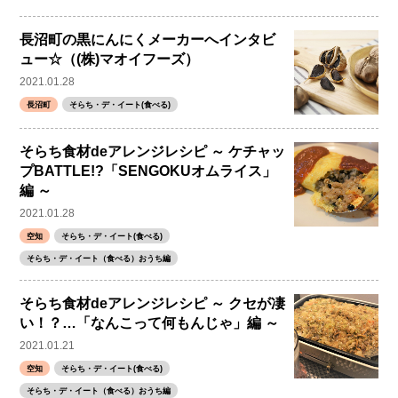
長沼町の黒にんにくメーカーへインタビ
ュー☆（(株)マオイフーズ）
2021.01.28
長沼町
そらち・デ・イート(食べる)
そらち食材deアレンジレシピ ～ ケチャッ
プBATTLE!?「SENGOKUオムライス」
編 ～
2021.01.28
空知
そらち・デ・イート(食べる)
そらち・デ・イート（食べる）おうち編
そらち食材deアレンジレシピ ～ クセが凄
い！？…「なんこって何もんじゃ」編 ～
2021.01.21
空知
そらち・デ・イート(食べる)
そらち・デ・イート（食べる）おうち編