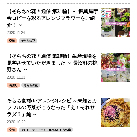
【そらちの花＊通信 第31輪】～ 振興局庁
舎ロビーを彩るアレンジフラワーをご紹
介！ ～
2020.11.26
空知
そらちの花
【そらちの花＊通信 第29輪】生産現場を
見学させていただきました ～ 長沼町の桃
野さん ～
2020.11.12
長沼町
そらちの花
そらち食材deアレンジレシピ ～未知とカ
ラフルの野菜がこうなった「え！それサ
ラダ？」編 ～
2020.10.29
空知
そらち・デ・イート（食べる）おうち編