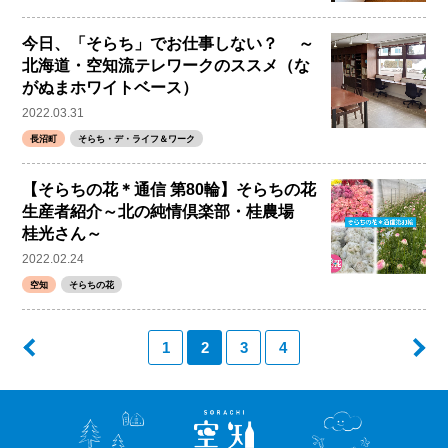
今日、「そらち」でお仕事しない？ ～
北海道・空知流テレワークのススメ（な
がぬまホワイトベース）
2022.03.31
長沼町
そらち・デ・ライフ＆ワーク
【そらちの花＊通信 第80輪】そらちの花
生産者紹介～北の純情倶楽部・桂農場
桂光さん～
2022.02.24
空知
そらちの花
1
2
3
4