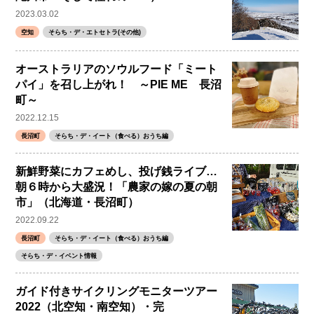
2023.03.02
空知
そらち・デ・エトセトラ(その他)
オーストラリアのソウルフード「ミート
パイ」を召し上がれ！ ～PIE ME 長沼
町～
2022.12.15
長沼町
そらち・デ・イート（食べる）おうち編
新鮮野菜にカフェめし、投げ銭ライブ…
朝６時から大盛況！「農家の嫁の夏の朝
市」（北海道・長沼町）
2022.09.22
長沼町
そらち・デ・イート（食べる）おうち編
そらち・デ・イベント情報
ガイド付きサイクリングモニターツアー
2022（北空知・南空知）・完