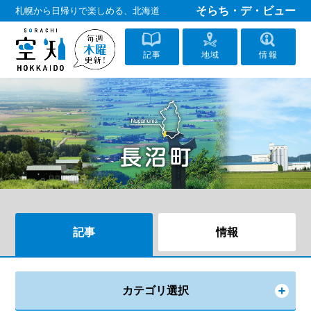
そらち・デ・ビュー
札幌から日帰りで楽しめる、北海道
記事
地域
情報
記事
情報
カテゴリ選択