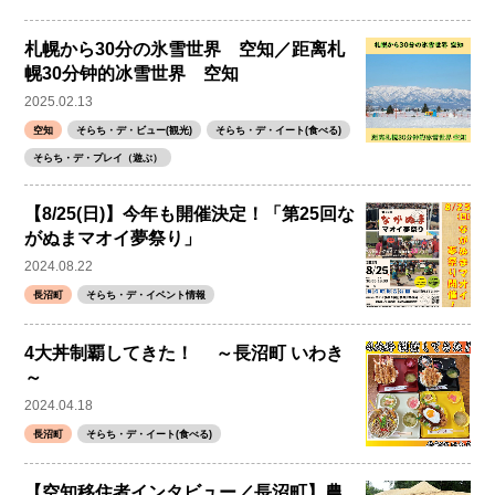
札幌から30分の氷雪世界 空知／距离札
幌30分钟的冰雪世界 空知
2025.02.13
空知
そらち・デ・ビュー(観光)
そらち・デ・イート(食べる)
そらち・デ・プレイ（遊ぶ）
【8/25(日)】今年も開催決定！「第25回な
がぬまマオイ夢祭り」
2024.08.22
長沼町
そらち・デ・イベント情報
4大丼制覇してきた！ ～長沼町 いわき
～
2024.04.18
長沼町
そらち・デ・イート(食べる)
【空知移住者インタビュー／長沼町】農