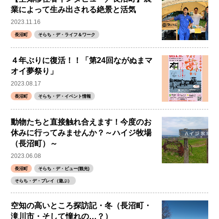
業によって生み出される絶景と活気
2023.11.16
長沼町
そらち・デ・ライフ＆ワーク
４年ぶりに復活！！「第24回ながぬまマ
オイ夢祭り」
2023.08.17
長沼町
そらち・デ・イベント情報
動物たちと直接触れ合えます！今度のお
休みに行ってみませんか？～ハイジ牧場
（長沼町）～
2023.06.08
長沼町
そらち・デ・ビュー(観光)
そらち・デ・プレイ（遊ぶ）
空知の高いところ探訪記・冬（長沼町・
滝川市・そして憧れの…？）