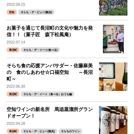
2022.09.15
空知
そらち・デ・ビュー(観光)
お菓子を通じて長沼町の文化や魅力を発
信！！（菓子匠 森下松風庵）
2022.07.14
長沼町
そらち・デ・イート(食べる)
そらち食の応援アンバサダー・佐藤麻美
の 食のしあわせ☆口福空知 ～長沼
町～
2022.06.30
長沼町
そらち・デ・イート（食べる）おうち編
空知ワインの新名所 馬追蒸溜所グラン
ドオープン！
2022.04.28
長沼町
そらち・デ・ビュー(観光)
そらちのワイン